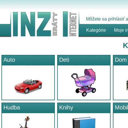
Môžete sa prihlásiť
Kategórie
Moje i
K
Auto
Deti
Dom 
Hudba
Knihy
Mobi