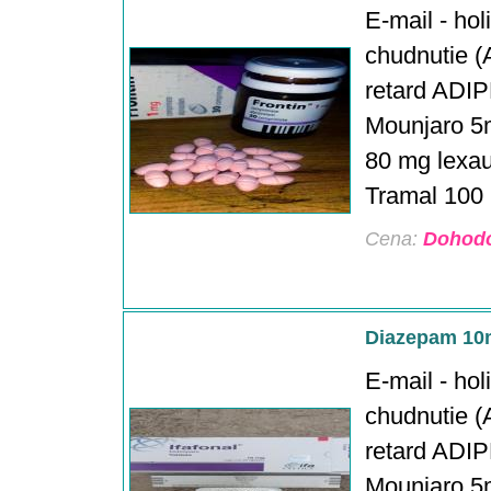
E-mail - ho
chudnutie (A
retard ADIP
Mounjaro 5
80 mg lexau
Tramal 100 m
Cena:
Dohod
Diazepam 10
E-mail - ho
chudnutie (A
retard ADIP
Mounjaro 5