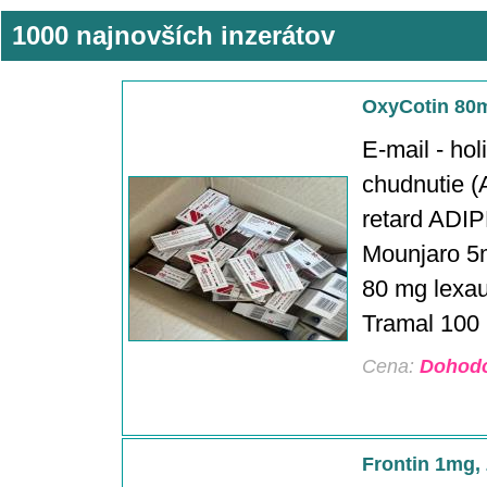
1000 najnovších inzerátov
OxyCotin 80m
E-mail - ho
chudnutie (A
retard ADIP
Mounjaro 5
80 mg lexau
Tramal 100 m
Cena:
Dohod
Frontin 1mg,