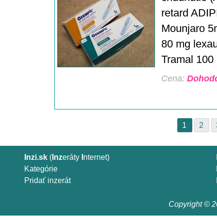
retard ADIP
Mounjaro 5
80 mg lexau
Tramal 100 m
Cena:
Dohod
1
2
Inzi.sk
(
Inz
eráty
I
nternet)
Kategórie
Pridať inzerát
Copyright © 20