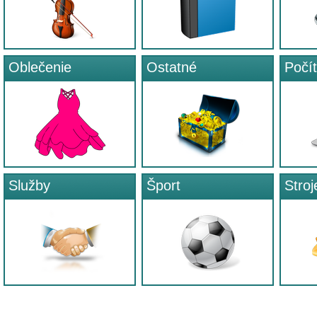
Oblečenie
Ostatné
Počí
Služby
Šport
Stroj