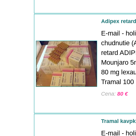
Adipex retard
E-mail - ho
chudnutie (A
retard ADIP
Mounjaro 5
80 mg lexau
Tramal 100 m
Cena:
80 €
Tramal kavpk
E-mail - ho