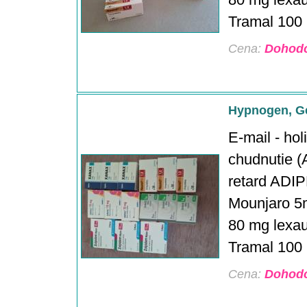
80 mg lexau
Tramal 100 m
Cena:
Dohod
Hypnogen, G
E-mail - ho
chudnutie (A
retard ADIP
Mounjaro 5
80 mg lexau
Tramal 100 m
Cena:
Dohod