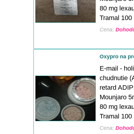
80 mg lexau
Tramal 100 m
Cena:
Dohod
Oxypro na pr
E-mail - ho
chudnutie (A
retard ADIP
Mounjaro 5
80 mg lexau
Tramal 100 m
Cena:
Dohod