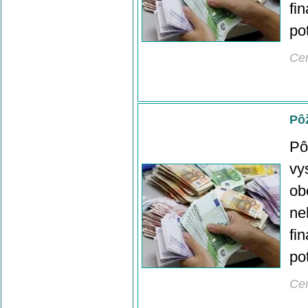
fi
po
Ce
Pô
Pô
vy
ob
ne
fi
po
Ce