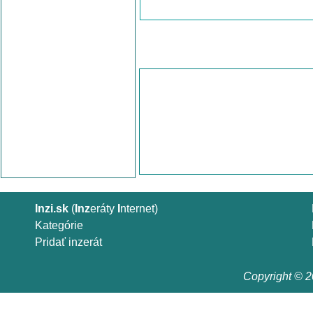
Inzi.sk
(
Inz
eráty
I
nternet)
Kategórie
Pridať inzerát
Copyright © 20