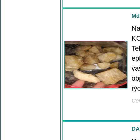
Md
Na
KO
Te
ep
va
ob
rýc
Ce
DA