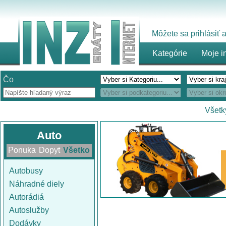
Môžete sa prihlásiť
Kategórie
Moje i
Čo
Všetk
Auto
Ponuka
Dopyt
Všetko
Autobusy
Náhradné diely
Autorádiá
Autoslužby
Dodávky