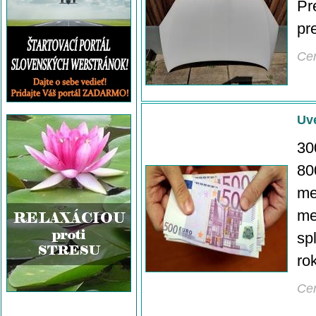
Pr
pr
Ce
Uv
30
80
me
me
sp
ro
Ce