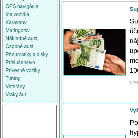
GPS navigácia
Sup
Iné vozidlá
Su
Karavany
úč
Maringotky
Nákladné autá
ná
Osobné autá
up
Pneumatiky a disky
mo
Príslušenstvo
10
Prívesné vozíky
Tuning
Ce
Veterány
Vraky áut
Vyž
Po
hy