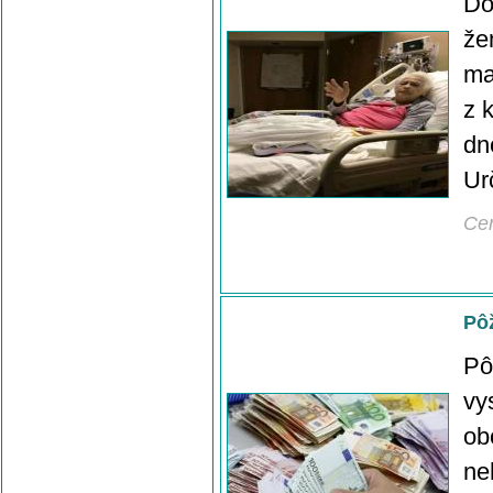
Do
že
ma
z 
dn
Ur
Ce
Pô
Pô
vy
ob
ne