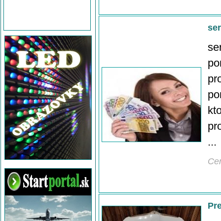
se
se
po
pr
po
kt
pr
...
Ce
Pr