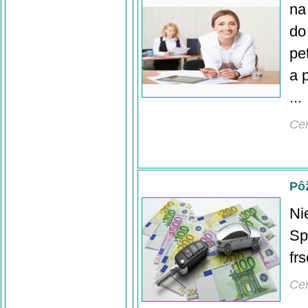
na
do
pe
a 
...
Ce
Pô
Ni
Sp
fr
Ce