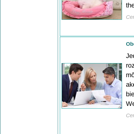
th
Ce
Obc
Je
ro
mô
ak
bi
We
Ce