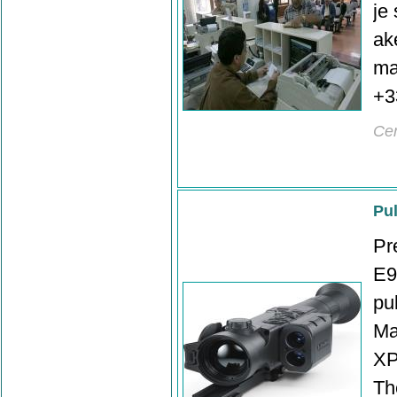
je
ak
ma
+3
Ce
Pu
Pr
E9
pu
Ma
XP
Th