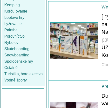
Kemping
We
Korčuľovanie
[ 
Loptové hry
na
Lyžovanie
Paintball
Na
Poľovníctvo
po
Rybolov
ÚZ
Skateboarding
Ko
Snowboarding
Spoločenské hry
Ce
Ostatné
Turistika, horolezectvo
Vodné športy
Pr
Do
vá