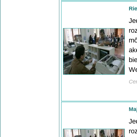
Ri
Je
ro
mô
ak
bi
We
Ce
Ma
Je
ro