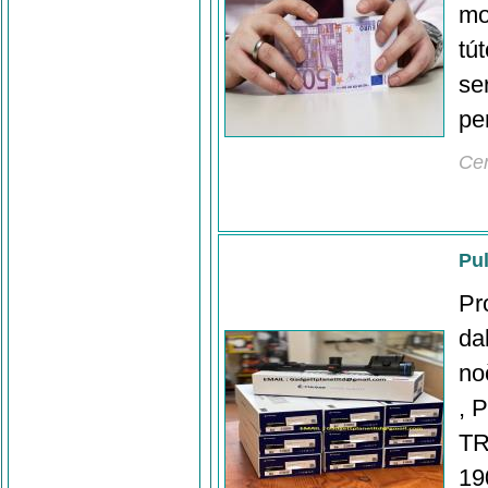
mo
tú
se
pe
Ce
Pu
Pr
da
no
, 
TR
19