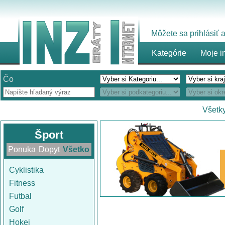
Môžete sa prihlásiť
Kategórie
Moje i
Čo
Všetky
Šport
Ponuka
Dopyt
Všetko
Cyklistika
Fitness
Futbal
Golf
Hokej