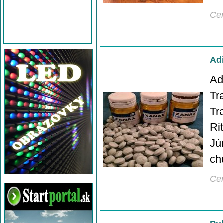
Ce
Adi
Ad
Tr
Tr
Ri
Jú
ch
Ce