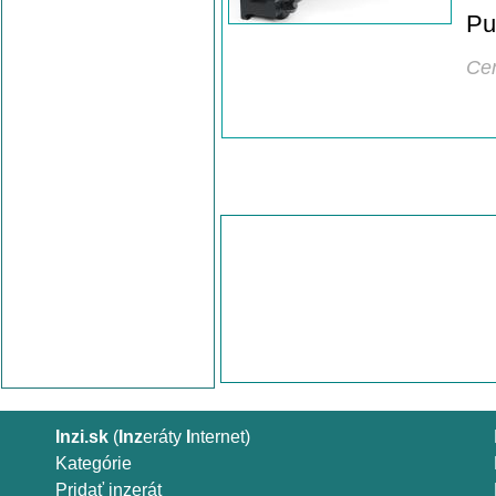
Pu
Ce
Inzi.sk
(
Inz
eráty
I
nternet)
Kategórie
Pridať inzerát