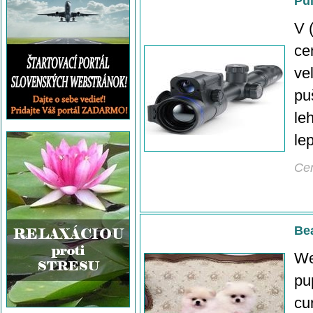
Pul
V 
ce
ve
pu
le
lep
Ce
Be
We
pu
cu