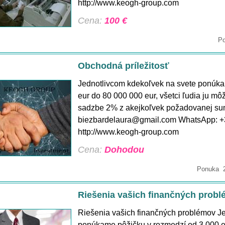
http://www.keogh-group.com
Cena:
100 €
Po
Obchodná príležitosť
Jednotlivcom kdekoľvek na svete ponúka
eur do 80 000 000 eur, všetci ľudia ju môž
sadzbe 2% z akejkoľvek požadovanej sum
biezbardelaura@gmail.com WhatsApp: 
http://www.keogh-group.com
Cena:
Dohodou
Ponuka 2
Riešenia vašich finančných prob
Riešenia vašich finančných problémov J
ponúkame pôžičku v rozmedzí od 3 000 eu