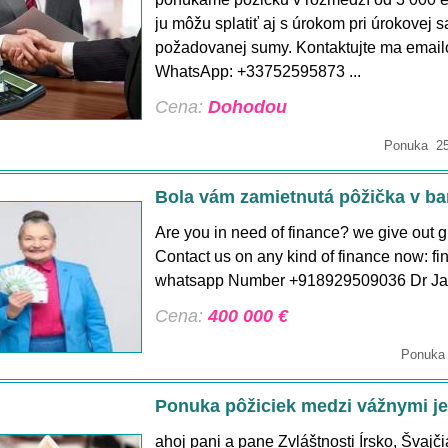
ju môžu splatiť aj s úrokom pri úrokovej
požadovanej sumy. Kontaktujte ma emai
WhatsApp: +33752595873 ...
Cena:
Dohodou
Ponuka 25.
Bola vám zamietnutá pôžička v b
Are you in need of finance? we give out g
Contact us on any kind of finance now: 
whatsapp Number +918929509036 Dr Jam
Cena:
400 000 €
Ponuka 
Ponuka pôžiciek medzi vážnymi je
ahoj pani a pane Zvláštnosti Írsko, Švajč