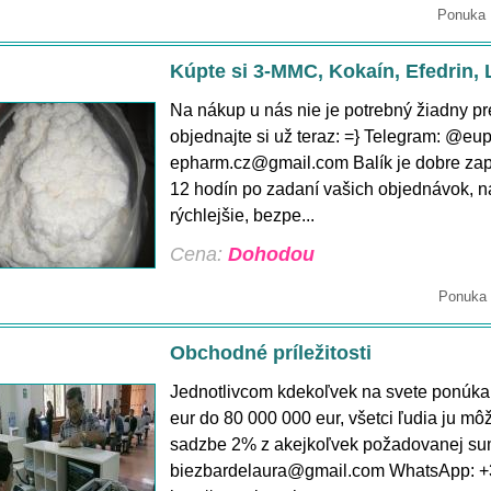
Ponuka 
Kúpte si 3-MMC, Kokaín, Efedrin, 
Na nákup u nás nie je potrebný žiadny
objednajte si už teraz: =} Telegram: @eu
epharm.cz@gmail.com Balík je dobre zap
12 hodín po zadaní vašich objednávok, 
rýchlejšie, bezpe...
Cena:
Dohodou
Ponuka 
Obchodné príležitosti
Jednotlivcom kdekoľvek na svete ponúka
eur do 80 000 000 eur, všetci ľudia ju môž
sadzbe 2% z akejkoľvek požadovanej sum
biezbardelaura@gmail.com WhatsApp: 