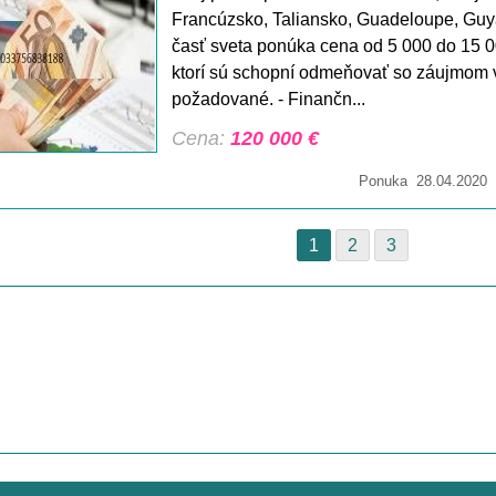
Francúzsko, Taliansko, Guadeloupe, Guya
časť sveta ponúka cena od 5 000 do 15 0
ktorí sú schopní odmeňovať so záujmom v
požadované. - Finančn...
Cena:
120 000 €
Ponuka 28.04.2020 T
1
2
3