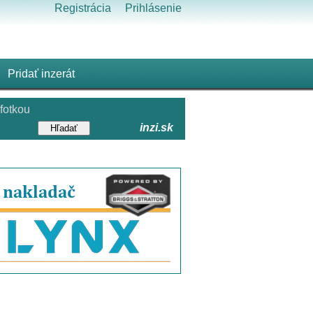
Registrácia
Prihlásenie
Pridať inzerát
fotkou
inzi.sk