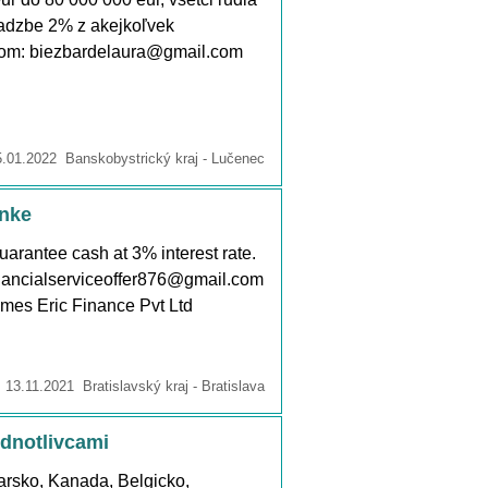
 sadzbe 2% z akejkoľvek
lom: biezbardelaura@gmail.com
01.2022 Banskobystrický kraj - Lučenec
anke
uarantee cash at 3% interest rate.
financialserviceoffer876@gmail.com
es Eric Finance Pvt Ltd
13.11.2021 Bratislavský kraj - Bratislava
dnotlivcami
iarsko, Kanada, Belgicko,