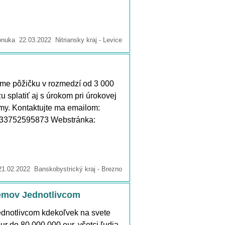
nuka 22.03.2022 Nitriansky kraj - Levice
me pôžičku v rozmedzí od 3 000
u splatiť aj s úrokom pri úrokovej
y. Kontaktujte ma emailom:
+33752595873 Webstránka:
1.02.2022 Banskobystrický kraj - Brezno
lémov Jednotlivcom
ednotlivcom kdekoľvek na svete
r do 80 000 000 eur, všetci ľudia