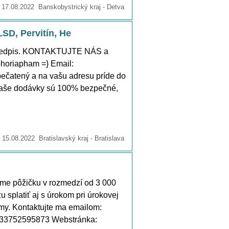
17.08.2022 Banskobystrický kraj - Detva
LSD, Pervitín, He
 predpis. KONTAKTUJTE NÁS a
phoriapham =} Email:
ečatený a na vašu adresu príde do
naše dodávky sú 100% bezpečné,
15.08.2022 Bratislavský kraj - Bratislava
me pôžičku v rozmedzí od 3 000
u splatiť aj s úrokom pri úrokovej
y. Kontaktujte ma emailom:
+33752595873 Webstránka: