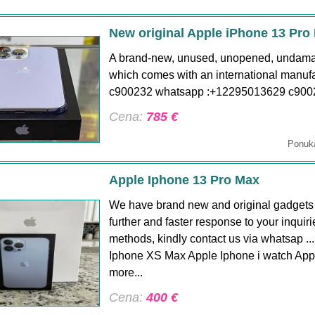
New original Apple iPhone 13 Pro
A brand-new, unused, unopened, undamage
which comes with an international manuf
c900232 whatsapp :+12295013629 c900
Cena:
785 €
Ponuka
Apple Iphone 13 Pro Max
We have brand new and original gadgets av
further and faster response to your inquir
methods, kindly contact us via whatsap .
Iphone XS Max Apple Iphone i watch App
more...
Cena:
400 €