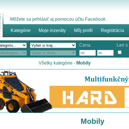
Môžete sa prihlásiť aj pomocou účtu
Facebook
.
Kategórie
Moje inzeráty
Môj profil
Registrácia
Cena
Len s 
Všetky kategórie
-
Mobily
Mobily