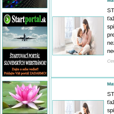
Mat
ST
ťa
sp
pr
ne
ne
Ce
Mat
ST
ťa
sp