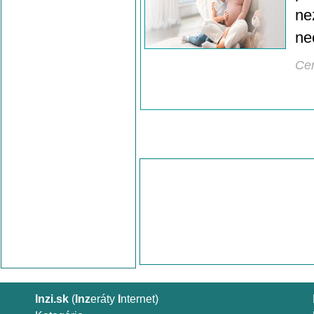
ne
ne
Ce
Inzi.sk
(
Inz
eráty
I
nternet)