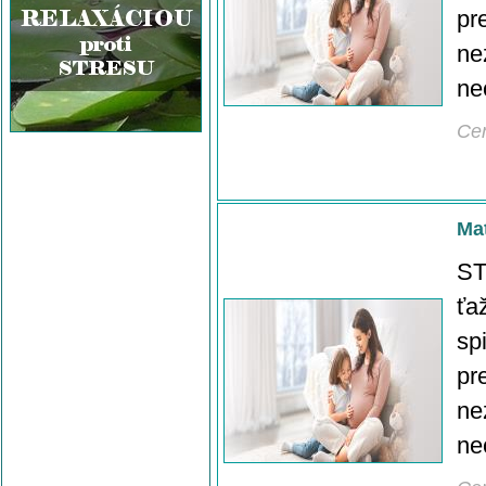
pr
ne
ne
Ce
Mat
ST
ťa
sp
pr
ne
ne