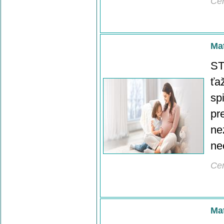
Ce
Mat
ST
ťa
sp
pr
ne
ne
Ce
Mat