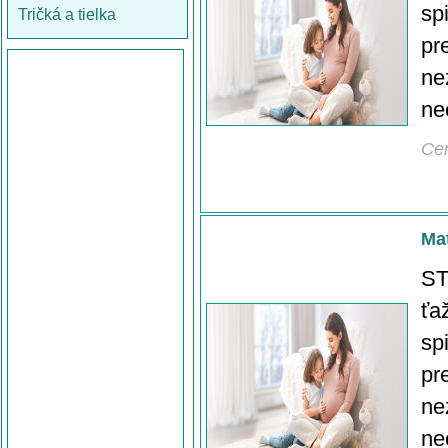
sp
Tričká a tielka
pr
ne
ne
Ce
Mat
ST
ťa
sp
pr
ne
ne