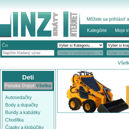
Môžete sa prihlásiť
Kategórie
Moje i
Čo
Všetk
Deti
Ponuka
Dopyt
Všetko
Autosedačky
Body a dupačky
Bundy a kabátiky
Chodítka
Čiapky a klobúčiky