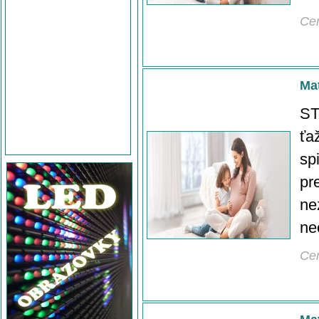
Ce
Mat
ST
ťa
sp
pr
ne
ne
Ce