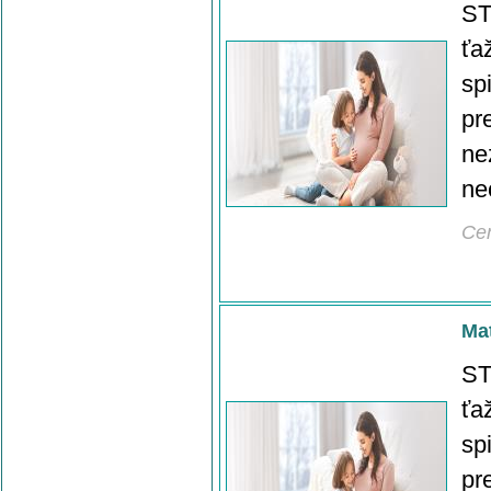
ST
ťa
sp
pr
ne
ne
Ce
Mat
ST
ťa
sp
pr