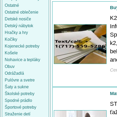
Ostatné
Buy
Ostatné oblečenie
K2
Detské nosiče
In
Detský nábytok
Hračky a hry
Sp
Kočíky
k2
Kojenecké potreby
be
Košele
an
Nohavice a tepláky
Obuv
Ce
Odrážadlá
Pulóvre a svetre
Šaty a sukne
Mat
Školské potreby
Spodné prádlo
ST
Športové potreby
ťa
Straženie detí