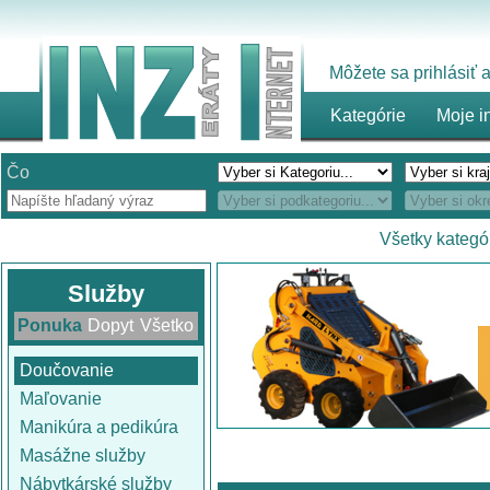
Môžete sa prihlásiť
Kategórie
Moje i
Čo
Všetky kategó
Služby
Ponuka
Dopyt
Všetko
Doučovanie
Maľovanie
Manikúra a pedikúra
Masážne služby
Nábytkárské služby