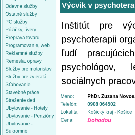
Výcvik v psychotera
Odevne služby
Ostatné služby
PC služby
Inštitút pre v
Pôžičky, úvery
psychoterapii org
Preprava tovaru
Programovanie, web
ľudí pracujúci
Reklamné služby
Remesla, opravy
psychológov, l
Služby pre motoristov
Služby pre zvieratá
sociálnych praco
Sťahovanie
Stavebné práce
Meno:
PhDr. Zuzana Novo
Straženie detí
Telefón:
0908 064502
Ubytovanie - Hotely
Lokalita:
Košický kraj - Košice
Ubytovanie - Penzióny
Dohodou
Cena:
Ubytovanie -
Súkromné