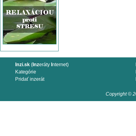
Inzi.sk
(
Inz
eráty
I
nternet)
Kategórie
Pridať inzerát
Copyright © 20