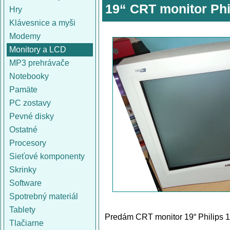
19“ CRT monitor Phi
Hry
Klávesnice a myši
Modemy
Monitory a LCD
MP3 prehrávače
Notebooky
Pamäte
PC zostavy
Pevné disky
Ostatné
Procesory
Sieťové komponenty
Skrinky
Software
Spotrebný materiál
Tablety
Predám CRT monitor 19“ Philips 1
Tlačiarne