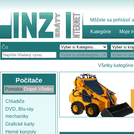
Môžete sa prihlásiť
Kategórie
Moje i
Čo
Všetky kategórie
Počítače
Ponuka
Dopyt
Všetko
Chladiče
DVD, Blu-ray
mechaniky
Grafické karty
Herné konzoly