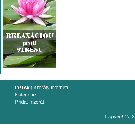
Inzi.sk
(
Inz
eráty
I
nternet)
Kategórie
Pridať inzerát
Copyright © 20