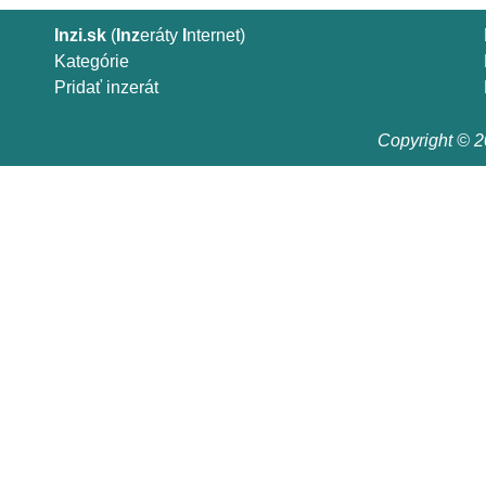
Inzi.sk
(
Inz
eráty
I
nternet)
Kategórie
Pridať inzerát
Copyright © 20