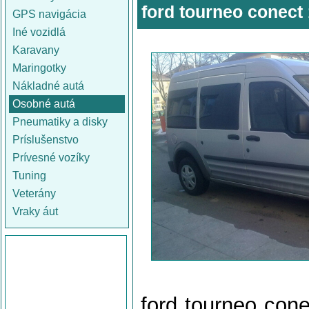
ford tourneo conect 
GPS navigácia
Iné vozidlá
Karavany
Maringotky
Nákladné autá
Osobné autá
Pneumatiky a disky
Príslušenstvo
Prívesné vozíky
Tuning
Veterány
Vraky áut
ford tourneo cone