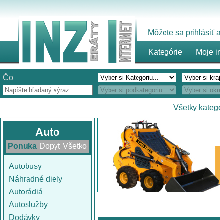
Môžete sa prihlásiť
Kategórie
Moje i
Čo
Všetky kateg
Auto
Ponuka
Dopyt
Všetko
Autobusy
Náhradné diely
Autorádiá
Autoslužby
Dodávky