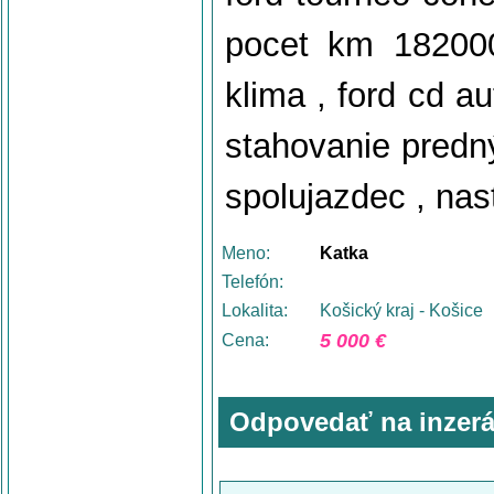
pocet km 182000
klima , ford cd a
stahovanie predný
spolujazdec , nas
Meno:
Katka
Telefón:
Lokalita:
Košický kraj - Košice
5 000 €
Cena:
Odpovedať na inzerá