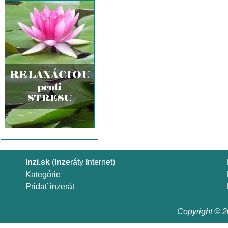
Inzi.sk
(
Inz
eráty
I
nternet)
Kategórie
Pridať inzerát
Copyright © 20