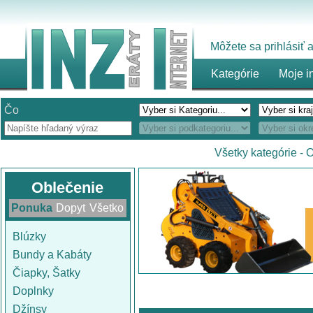
Môžete sa prihlásiť
Kategórie
Moje i
Čo
Všetky kategórie
-
O
Oblečenie
Ponuka
Dopyt
Všetko
Blúzky
Bundy a Kabáty
Čiapky, Šatky
Doplnky
Džínsy