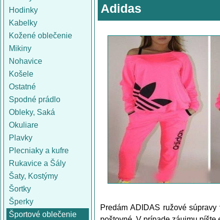
Adidas
Hodinky
Kabelky
Kožené oblečenie
Mikiny
Nohavice
Košele
Ostatné
Spodné prádlo
Obleky, Saká
Okuliare
Plavky
Plecniaky a kufre
Rukavice a Šály
Šaty, Kostýmy
Šortky
Šperky
Predám ADIDAS ružové súpravy vo
Športové oblečenie
poštovné. V prípade záujmu píšte