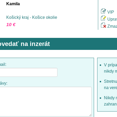
Kamila
VIP
Košický kraj - Košice okolie
Upra
10 €
Zmaz
vedať na inzerát
ail:
V príp
nikdy 
Stretn
rávy:
na ver
Nikdy 
zahrani