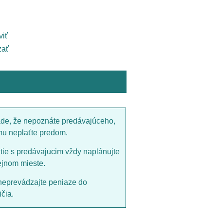
viť
ať
ade, že nepoznáte predávajúceho,
mu neplaťte predom.
utie s predávajucim vždy naplánujte
ejnom mieste.
neprevádzajte peniaze do
čia.