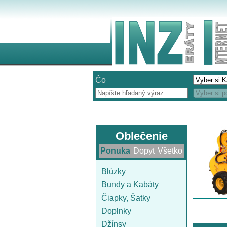
Čo
Oblečenie
Ponuka
Dopyt
Všetko
Blúzky
Bundy a Kabáty
Čiapky, Šatky
Doplnky
Džínsy