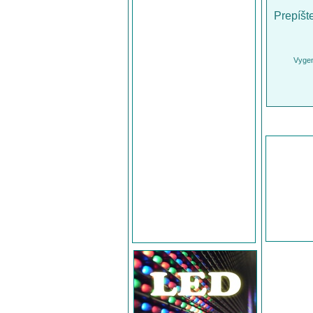
Prepíšt
Vygen