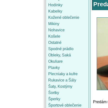
Pred
Hodinky
Kabelky
Kožené oblečenie
Mikiny
Nohavice
Košele
Ostatné
Spodné prádlo
Obleky, Saká
Okuliare
Plavky
Plecniaky a kufre
Rukavice a Šály
Šaty, Kostýmy
Šortky
Šperky
Predám u
Športové oblečenie