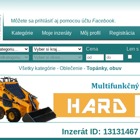
Môžete sa prihlásiť aj pomocou účtu
Facebook
.
Kategórie
Moje inzeráty
Môj profil
Registrácia
Cena
Len s 
Všetky kategórie
-
Oblečenie
-
Topánky, obuv
Inzerát ID: 13131467