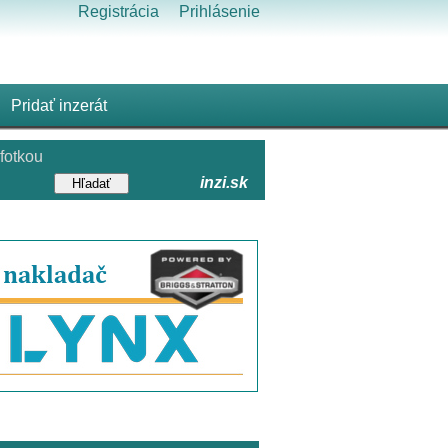
Registrácia
Prihlásenie
Pridať inzerát
fotkou
inzi.sk