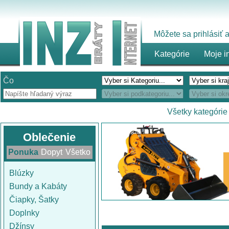
Môžete sa prihlásiť
Kategórie
Moje i
Čo
Všetky kategórie
Oblečenie
Ponuka
Dopyt
Všetko
Blúzky
Bundy a Kabáty
Čiapky, Šatky
Doplnky
Džínsy