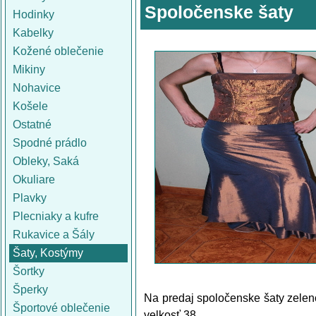
Spoločenske šaty
Hodinky
Kabelky
Kožené oblečenie
Mikiny
Nohavice
Košele
Ostatné
Spodné prádlo
Obleky, Saká
Okuliare
Plavky
Plecniaky a kufre
Rukavice a Šály
Šaty, Kostýmy
Šortky
Šperky
Na predaj spoločenske šaty zeleno
Športové oblečenie
velkosť 38