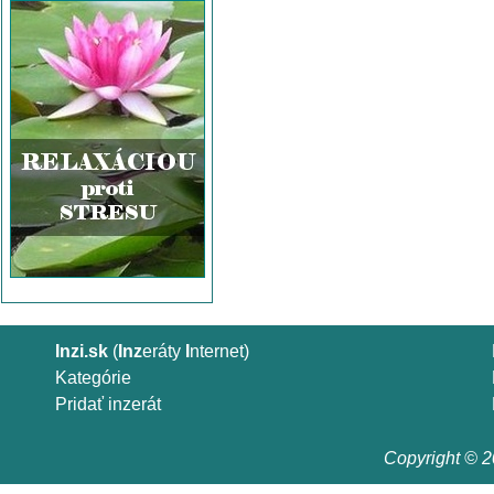
Inzi.sk
(
Inz
eráty
I
nternet)
Kategórie
Pridať inzerát
Copyright © 20