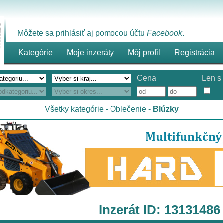
Môžete sa prihlásiť aj pomocou účtu
Facebook
.
Kategórie
Moje inzeráty
Môj profil
Registrácia
Cena
Len s 
Všetky kategórie
-
Oblečenie
-
Blúzky
Inzerát ID: 13131486