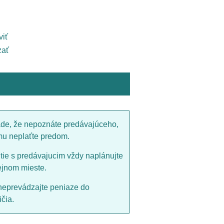
viť
ať
ade, že nepoznáte predávajúceho,
mu neplaťte predom.
utie s predávajucim vždy naplánujte
ejnom mieste.
neprevádzajte peniaze do
čia.