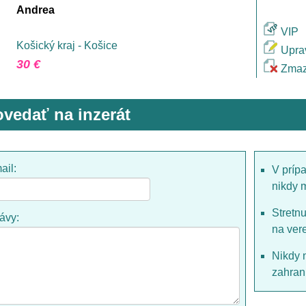
Andrea
VIP
Košický kraj - Košice
Upra
30 €
Zmaz
vedať na inzerát
ail:
V príp
nikdy 
Stretn
rávy:
na ver
Nikdy 
zahrani