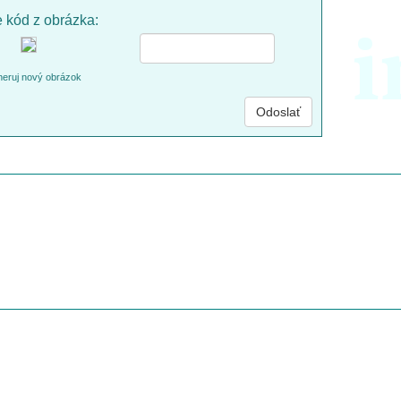
e kód z obrázka:
i
eruj nový obrázok