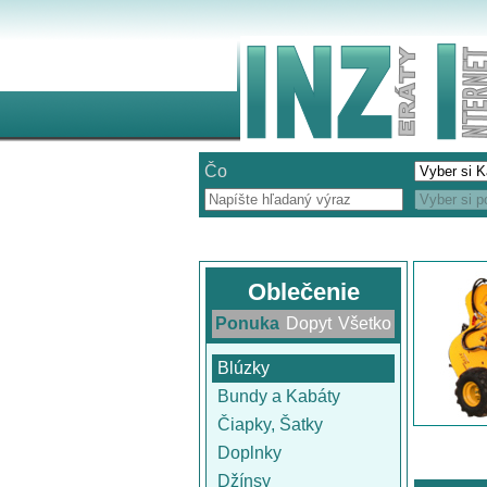
Čo
Oblečenie
Ponuka
Dopyt
Všetko
Blúzky
Bundy a Kabáty
Čiapky, Šatky
Doplnky
Džínsy