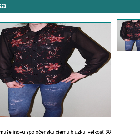
ka
ušelinovu spoločensku čiernu bluzku, velkosť 38