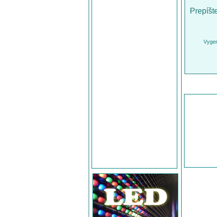
Prepíšt
Vygen