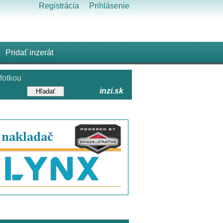
Registrácia
Prihlásenie
Pridať inzerát
fotkou
inzi.sk