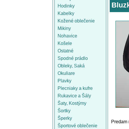
Bluz
Hodinky
Kabelky
Kožené oblečenie
Mikiny
Nohavice
Košele
Ostatné
Spodné prádlo
Obleky, Saká
Okuliare
Plavky
Plecniaky a kufre
Rukavice a Šály
Šaty, Kostýmy
Šortky
Šperky
Predam m
Športové oblečenie