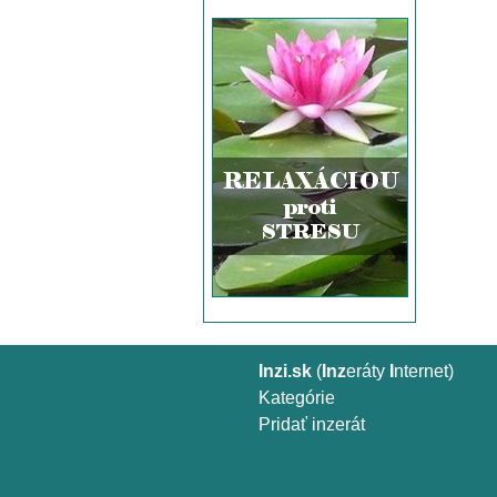
Inzi.sk
(
Inz
eráty
I
nternet)
Kategórie
Pridať inzerát