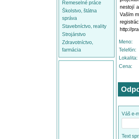
Remeselné práce
nestojí 
Školstvo, štátna
Vaším mo
správa
regist
Stavebníctvo, reality
http://p
Strojárstvo
Meno:
Zdravotníctvo,
farmácia
Telefón:
Lokalita:
Cena:
Odpo
Váš e-m
Text sp