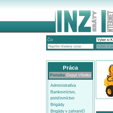
Čo
Práca
Ponuka
Dopyt
Všetko
Administratíva
Bankovníctvo,
poisťovníctvo
Brigády
Brigády v zahraničí