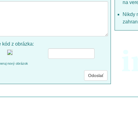
na ver
Nikdy 
zahrani
e kód z obrázka:
i
eruj nový obrázok