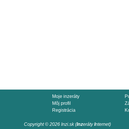
Moje inzeráty
P
Môj profil
Z
Registrácia
Ko
Copyright © 2026 Inzi.sk (
Inz
eráty
I
nternet)