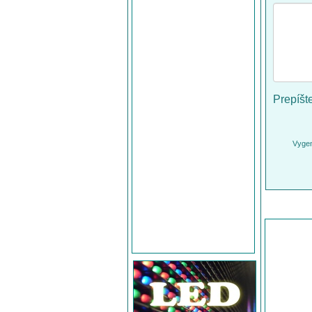
Prepíšt
Vygen