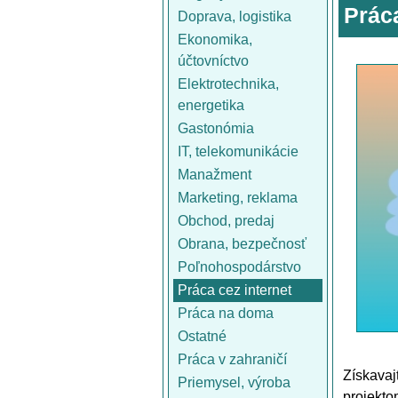
Prác
Doprava, logistika
Ekonomika,
účtovníctvo
Elektrotechnika,
energetika
Gastonómia
IT, telekomunikácie
Manažment
Marketing, reklama
Obchod, predaj
Obrana, bezpečnosť
Poľnohospodárstvo
Práca cez internet
Práca na doma
Ostatné
Práca v zahraničí
Získava
Priemysel, výroba
projekto