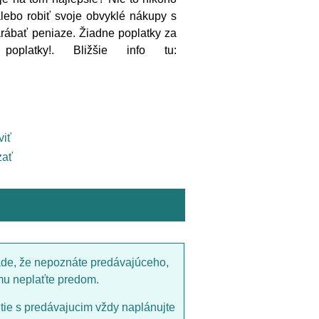
alebo robiť svoje obvyklé nákupy s
arábať peniaze. Žiadne poplatky za
poplatky!. Bližšie info tu:
viť
ať
ade, že nepoznáte predávajúceho,
mu neplaťte predom.
utie s predávajucim vždy naplánujte