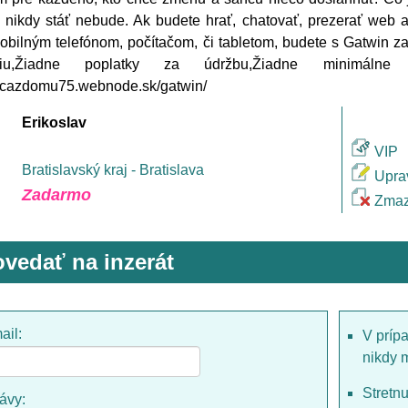
a nikdy stáť nebude. Ak budete hrať, chatovať, prezerať web 
bilným telefónom, počítačom, či tabletom, budete s Gatwin z
ráciu,Žiadne poplatky za údržbu,Žiadne minimálne 
racazdomu75.webnode.sk/gatwin/
Erikoslav
VIP
Bratislavský kraj - Bratislava
Upra
Zadarmo
Zmaz
vedať na inzerát
ail:
V príp
nikdy 
Stretn
rávy: