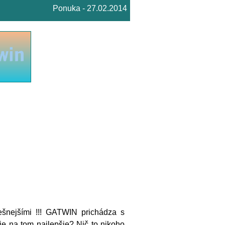
Ponuka - 27.02.2014
ešnejšími !!! GATWIN prichádza s
e na tom najlepšie? Nič to nikoho