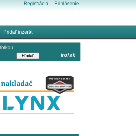
Registrácia
Prihlásenie
Pridať inzerát
fotkou
inzi.sk