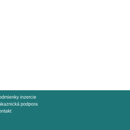
odmienky inzercie
ákaznická podpora
ntakt