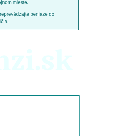
ejnom mieste.
neprevádzajte peniaze do
čia.
nzi.sk