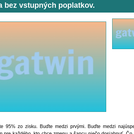
a bez vstupných poplatkov.
jte 95% zo zisku. Buďte medzi prvými. Buďte medzi najúsp
m pre každého, kto chce zmenu a šancu niečo dosiahnuť. Čo j