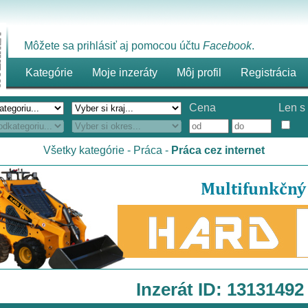
Môžete sa prihlásiť aj pomocou účtu
Facebook
.
Kategórie
Moje inzeráty
Môj profil
Registrácia
Cena
Len s 
Všetky kategórie
-
Práca
-
Práca cez internet
Inzerát ID: 13131492