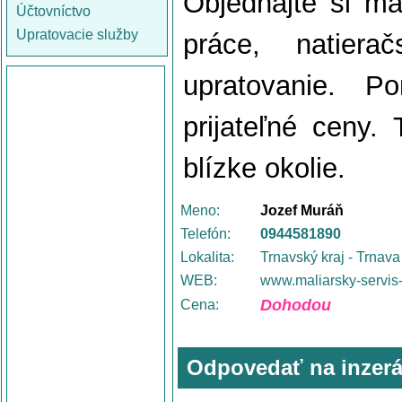
Objednajte si ma
Účtovníctvo
Upratovacie služby
práce, natierač
upratovanie. P
prijateľné ceny.
blízke okolie.
Meno:
Jozef Muráň
Telefón:
0944581890
Lokalita:
Trnavský kraj - Trnava
WEB:
www.maliarsky-servis
Dohodou
Cena:
Odpovedať na inzerá