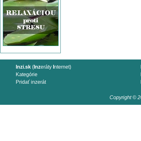
Inzi.sk
(
Inz
eráty
I
nternet)
Kategórie
Pridať inzerát
Copyright © 20