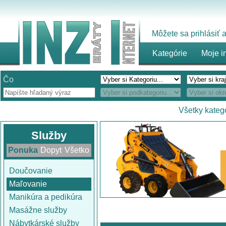
Môžete sa prihlásiť
Kategórie
Moje i
Čo
Všetky kateg
Služby
Ponuka
Dopyt
Všetko
Doučovanie
Maľovanie
Manikúra a pedikúra
Masážne služby
Nábytkárské služby