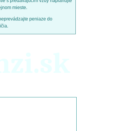
utie s predávajucim vždy naplánujte
ejnom mieste.
neprevádzajte peniaze do
čia.
nzi.sk