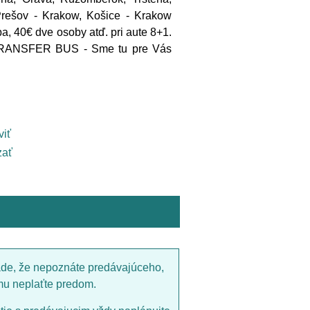
 Prešov - Krakow, Košice - Krakow
, 40€ dve osoby atď. pri aute 8+1.
S TRANSFER BUS - Sme tu pre Vás
viť
ať
ade, že nepoznáte predávajúceho,
mu neplaťte predom.