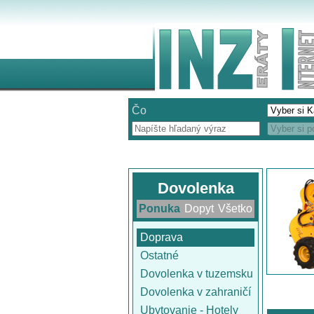
Čo
Dovolenka
Ponuka
Dopyt
Všetko
Doprava
Ostatné
Dovolenka v tuzemsku
Dovolenka v zahraničí
Ubytovanie - Hotely