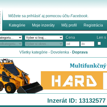
Môžete sa prihlásiť aj pomocou účtu
Facebook
.
Kategórie
Moje inzeráty
Môj profil
Registrácia
Cena
Len s 
Všetky kategórie
-
Dovolenka
-
Doprava
Inzerát ID: 13132577