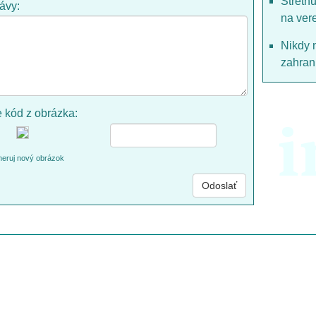
Stretn
rávy:
na ver
Nikdy 
zahrani
e kód z obrázka:
i
eruj nový obrázok