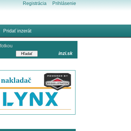
Registrácia
Prihlásenie
Pridať inzerát
fotkou
inzi.sk