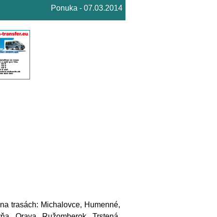
Ponuka - 07.03.2014
a trasách: Michalovce, Humenné,
vňa, Orava, Ružomberok, Trstená,