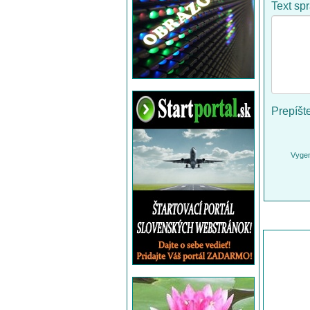
Text sp
Prepíšt
Vygen