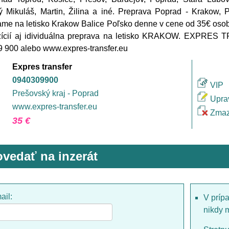
ý Mikuláš, Martin, Žilina a iné. Preprava Poprad - Krakow,
me na letisko Krakow Balice Poľsko denne v cene od 35€ osoba
zícií aj idividuálna preprava na letisko KRAKOW. EXPRE
 900 alebo www.expres-transfer.eu
Expres transfer
0940309900
VIP
Prešovský kraj - Poprad
Upra
www.expres-transfer.eu
Zmaz
35 €
vedať na inzerát
ail:
V príp
nikdy 