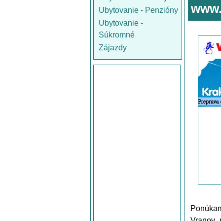
www
Ubytovanie - Penzióny
Ubytovanie -
Súkromné
Zájazdy
Ponúkam
Vranov 