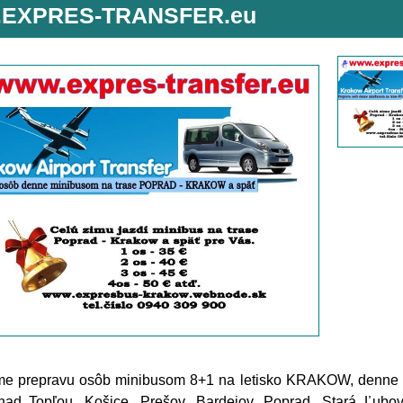
.EXPRES-TRANSFER.eu
e prepravu osôb minibusom 8+1 na letisko KRAKOW, denne n
nad Topľou, Košice, Prešov, Bardejov, Poprad, Stará Ľubo