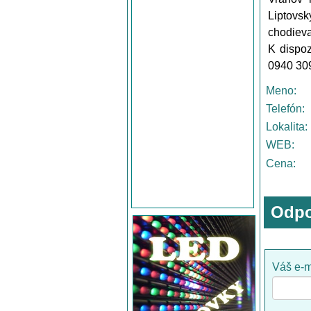
Liptovsk
chodieva
K dispo
0940 309
Meno:
Telefón:
Lokalita:
WEB:
Cena:
Odpo
Váš e-m