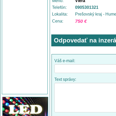
Meno:
Viera
Telefón:
0905301321
Lokalita:
Prešovský kraj - Hum
750 €
Cena:
Odpovedať na inzerá
Váš e-mail:
Text správy: