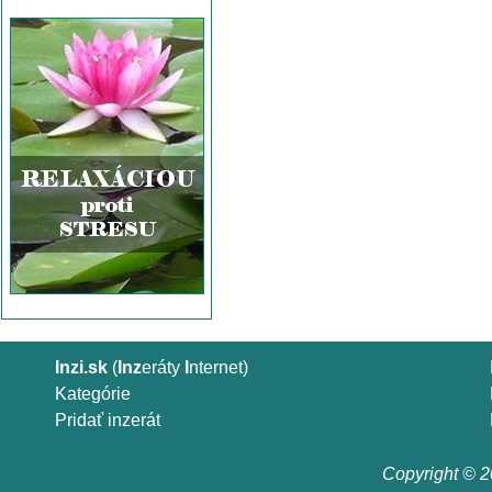
Inzi.sk
(
Inz
eráty
I
nternet)
Kategórie
Pridať inzerát
Copyright © 20