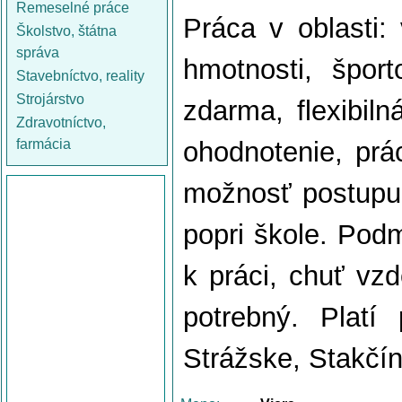
Remeselné práce
Práca v oblasti: 
Školstvo, štátna
správa
hmotnosti, špor
Stavebníctvo, reality
Strojárstvo
zdarma, flexibil
Zdravotníctvo,
farmácia
ohodnotenie, pr
možnosť postupu,
popri škole. Podm
k práci, chuť vz
potrebný. Platí
Strážske, Stakčín