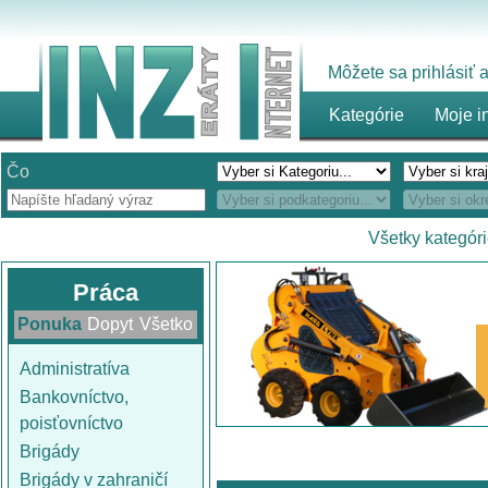
Môžete sa prihlásiť
Kategórie
Moje i
Čo
Všetky kategór
Práca
Ponuka
Dopyt
Všetko
Administratíva
Bankovníctvo,
poisťovníctvo
Brigády
Brigády v zahraničí