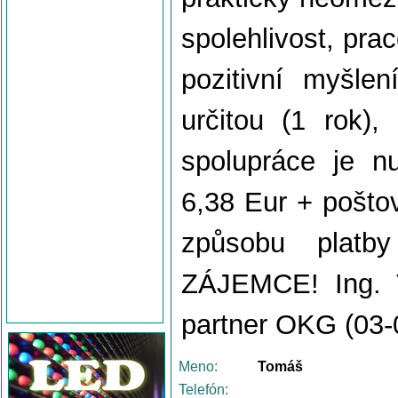
spolehlivost, pra
pozitivní myšle
určitou (1 rok),
spolupráce je nu
6,38 Eur + pošto
způsobu plat
ZÁJEMCE! Ing. T
partner OKG (03-
Meno:
Tomáš
Telefón: