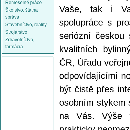
Remeselné práce
Vaše, tak i Va
Školstvo, štátna
správa
spolupráce s pros
Stavebníctvo, reality
Strojárstvo
seriózní českou 
Zdravotníctvo,
farmácia
kvalitních bylin
ČR, Úřadu veřejn
odpovídajícími 
být čistě přes i
osobním stykem s 
na Vás. Výše v
prakticky neomez