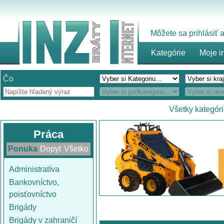
Môžete sa prihlásiť
Kategórie
Moje i
Čo
Všetky kategór
Práca
Ponuka
Dopyt
Všetko
Administratíva
Bankovníctvo,
poisťovníctvo
Brigády
Brigády v zahraničí