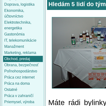
Hledám 5 lidí do tým
Doprava, logistika
Ekonomika,
účtovníctvo
Elektrotechnika,
energetika
Gastonómia
IT, telekomunikácie
Manažment
Marketing, reklama
Obchod, predaj
Obrana, bezpečnosť
Poľnohospodárstvo
Práca cez internet
Práca na doma
Ostatné
Práca v zahraničí
Máte rádi bylin
Priemysel, výroba