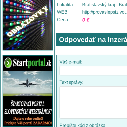
Lokalita:
Bratislavský kraj - Bra
WEB:
http://provaslepsizivo
0 €
Cena:
Odpovedať na inzerá
Váš e-mail:
Text správy:
Prepíšte kód z obrázka: