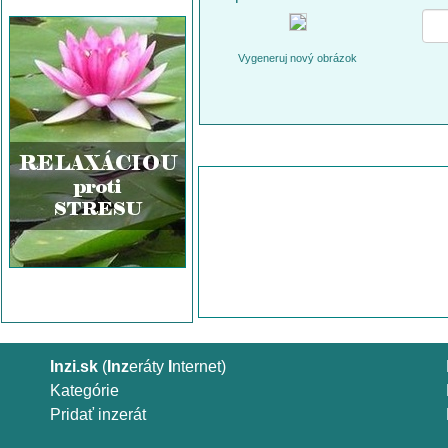
Vygeneruj nový obrázok
Inzi.sk
(
Inz
eráty
I
nternet)
Kategórie
Pridať inzerát