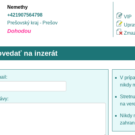
Nemethy
+421907564798
VIP
Prešovský kraj - Prešov
Upra
Dohodou
Zmaz
vedať na inzerát
ail:
V príp
nikdy 
Stretn
rávy:
na ver
Nikdy 
zahrani