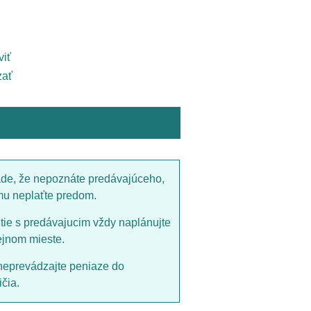
viť
ať
ade, že nepoznáte predávajúceho,
mu neplaťte predom.
utie s predávajucim vždy naplánujte
ejnom mieste.
neprevádzajte peniaze do
čia.