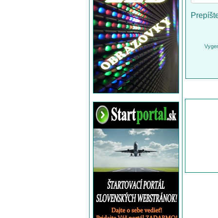
Prepíšt
Vygen