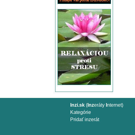
Inzi.sk
(
Inz
eráty
I
nternet)
Kategórie
Pridať inzerát