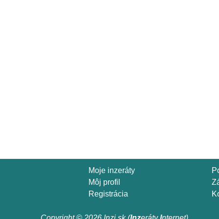
Moje inzeráty
P
Môj profil
Z
Registrácia
Ko
Copyright © 2026 Inzi.sk (
Inz
eráty
I
nternet)