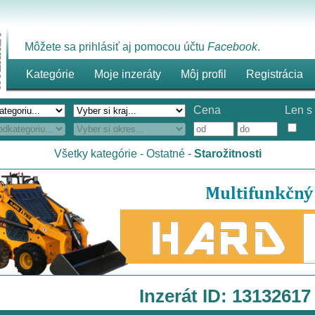
Môžete sa prihlásiť aj pomocou účtu
Facebook
.
Kategórie
Moje inzeráty
Môj profil
Registrácia
Cena
Len s 
Všetky kategórie
-
Ostatné
-
Starožitnosti
Inzerát ID: 13132617