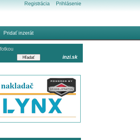
Registrácia
Prihlásenie
Pridať inzerát
fotkou
inzi.sk