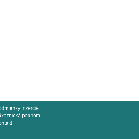
odmienky inzercie
ákaznická podpora
ntakt