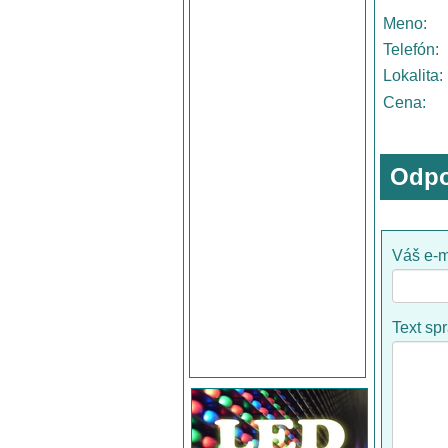
Meno:
Telefón:
Lokalita:
Cena:
Odpo
Váš e-m
Text sp