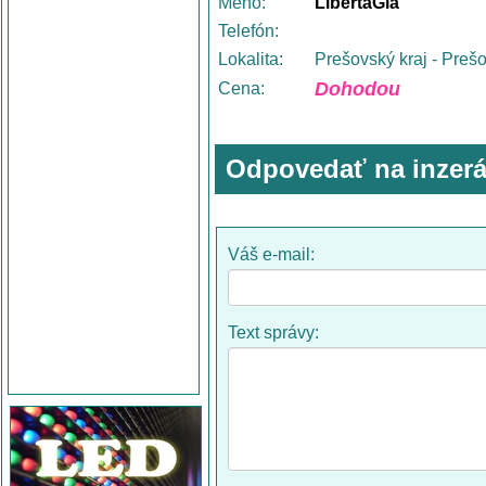
Meno:
LibertaGia
Telefón:
Lokalita:
Prešovský kraj - Preš
Dohodou
Cena:
Odpovedať na inzerá
Váš e-mail:
Text správy: