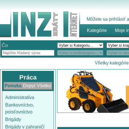
Môžete sa prihlásiť
Kategórie
Moje i
Čo
Všetky kategórie
Práca
Ponuka
Dopyt
Všetko
Administratíva
Bankovníctvo,
poisťovníctvo
Brigády
Brigády v zahraničí