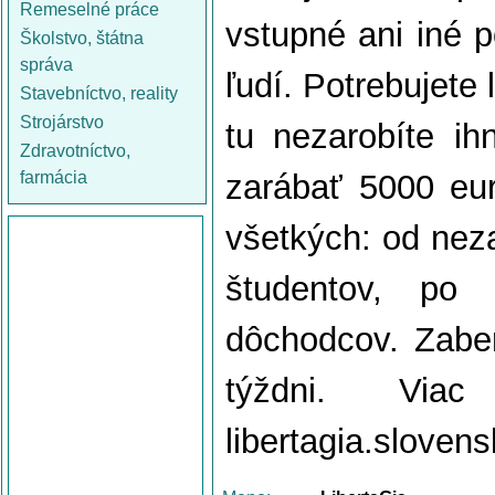
Remeselné práce
vstupné ani iné p
Školstvo, štátna
správa
ľudí. Potrebujete 
Stavebníctvo, reality
Strojárstvo
tu nezarobíte i
Zdravotníctvo,
farmácia
zarábať 5000 eur
všetkých: od ne
študentov, po
dôchodcov. Zabe
týždni. Via
libertagia.slove