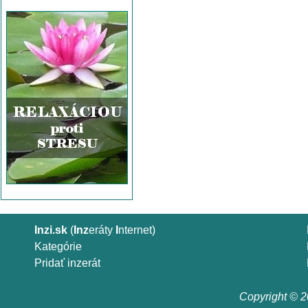
Inzi.sk
(
Inz
eráty
I
nternet)
Kategórie
Pridať inzerát
Copyright © 20