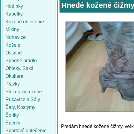
Hnedé kožené čižmy
Hodinky
Kabelky
Kožené oblečenie
Mikiny
Nohavice
Košele
Ostatné
Spodné prádlo
Obleky, Saká
Okuliare
Plavky
Plecniaky a kufre
Rukavice a Šály
Šaty, Kostýmy
Šortky
Šperky
Predám hnedé kožené čižmy, veľk
Športové oblečenie