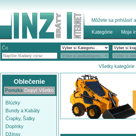
Môžete sa prihlásiť
Kategórie
Moje i
Čo
Všetky kategórie
Oblečenie
Ponuka
Dopyt
Všetko
Blúzky
Bundy a Kabáty
Čiapky, Šatky
Doplnky
Džínsy