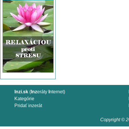
Inzi.sk
(
Inz
eráty
I
nternet)
Kategórie
Pridať inzerát
Copyright © 20