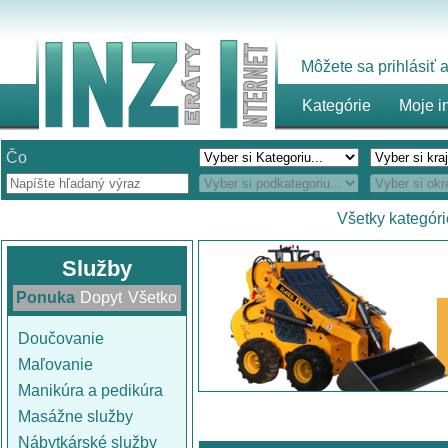
Môžete sa prihlásiť
Kategórie
Moje i
Čo
Všetky kategóri
Služby
Ponuka
Dopyt
Všetko
Doučovanie
Maľovanie
Manikúra a pedikúra
Masážne služby
Nábytkárské služby