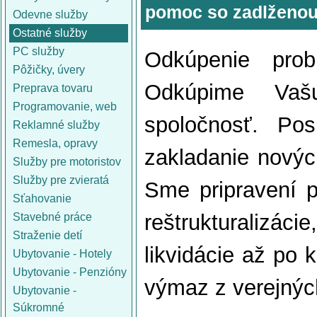
pomoc so zadlženou
Odevne služby
Ostatné služby
PC služby
Odkúpenie prob
Pôžičky, úvery
Odkúpime Vašu
Preprava tovaru
Programovanie, web
spoločnosť. Pos
Reklamné služby
Remesla, opravy
zakladanie nových
Služby pre motoristov
Služby pre zvieratá
Sme pripravení 
Sťahovanie
reštrukturalizác
Stavebné práce
Straženie detí
likvidácie až po 
Ubytovanie - Hotely
Ubytovanie - Penzióny
výmaz z verejných
Ubytovanie -
Súkromné