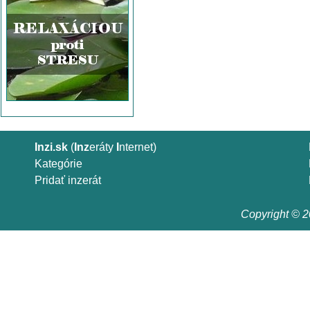
Inzi.sk
(
Inz
eráty
I
nternet)
Kategórie
Pridať inzerát
Copyright © 20