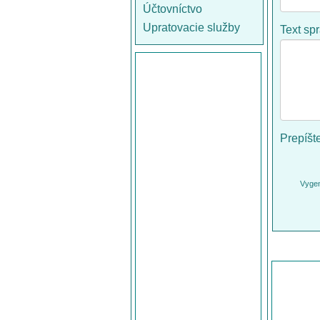
Účtovníctvo
Upratovacie služby
Text sp
Prepíšt
Vygen