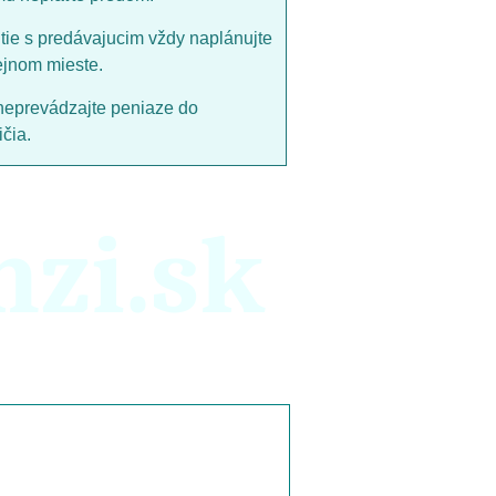
utie s predávajucim vždy naplánujte
ejnom mieste.
neprevádzajte peniaze do
čia.
nzi.sk