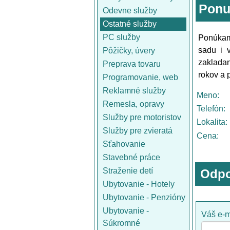
Ponu
Odevne služby
Ostatné služby
PC služby
Ponúkam
sadu i 
Pôžičky, úvery
zakladan
Preprava tovaru
rokov a
Programovanie, web
Reklamné služby
Meno:
Remesla, opravy
Telefón:
Služby pre motoristov
Lokalita:
Služby pre zvieratá
Cena:
Sťahovanie
Stavebné práce
Straženie detí
Odpo
Ubytovanie - Hotely
Ubytovanie - Penzióny
Ubytovanie -
Váš e-m
Súkromné