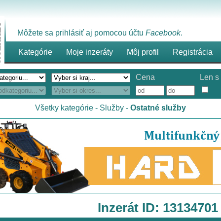
Môžete sa prihlásiť aj pomocou účtu
Facebook
.
Kategórie
Moje inzeráty
Môj profil
Registrácia
Cena
Len s 
Všetky kategórie
-
Služby
-
Ostatné služby
Inzerát ID: 13134701