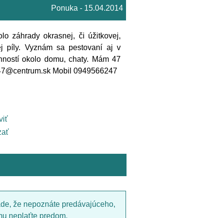
Ponuka - 15.04.2014
záhrady okrasnej, či úžitkovej,
j píly. Vyznám sa pestovaní aj v
inností okolo domu, chaty. Mám 47
247@centrum.sk Mobil 0949566247
viť
ať
ade, že nepoznáte predávajúceho,
mu neplaťte predom.