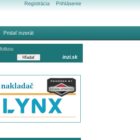
Registrácia
Prihlásenie
Pridať inzerát
fotkou
inzi.sk