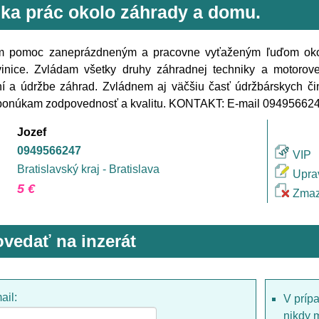
ka prác okolo záhrady a domu.
 pomoc zaneprázdneným a pracovne vyťaženým ľuďom okolo 
vinice. Zvládam všetky druhy záhradnej techniky a motorove
í a údržbe záhrad. Zvládnem aj väčšiu časť údržbárskych č
 ponúkam zodpovednosť a kvalitu. KONTAKT: E-mail 0949566
Jozef
0949566247
VIP
Bratislavský kraj - Bratislava
Upra
5 €
Zmaz
vedať na inzerát
ail:
V príp
nikdy 