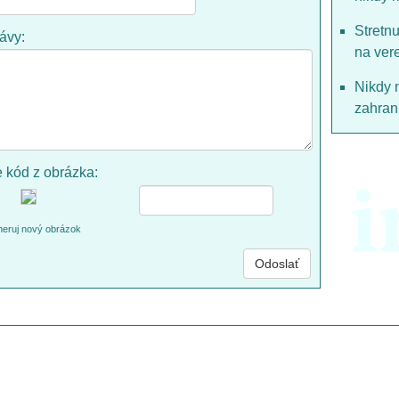
Stretn
rávy:
na ver
Nikdy 
zahrani
e kód z obrázka:
i
eruj nový obrázok