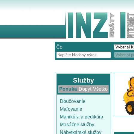
Čo
Služby
Ponuka
Dopyt
Všetko
Doučovanie
Maľovanie
Manikúra a pedikúra
Masážne služby
Nábytkárské služby