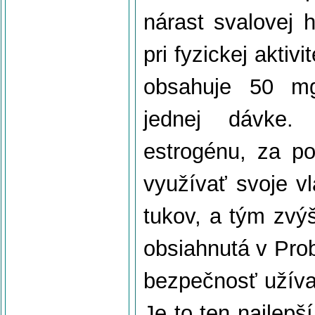
nárast svalovej 
pri fyzickej aktiv
obsahuje 50 mg 
jednej dávke.
estrogénu, za p
využívať svoje v
tukov, a tým zvý
obsiahnutá v Prob
bezpečnosť užívan
Je to ten najlepš