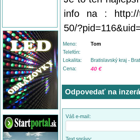
info na : http://
50/?pid=116&uid
Meno:
Tom
Telefón:
Lokalita:
Bratislavský kraj - Bra
40 €
Cena:
Odpovedať na inzerá
Váš e-mail:
Text správy: