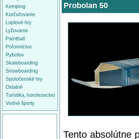
Probolan 50
Kemping
Korčuľovanie
Loptové hry
Lyžovanie
Paintball
Poľovníctvo
Rybolov
Skateboarding
Snowboarding
Spoločenské hry
Ostatné
Turistika, horolezectvo
Vodné športy
Tento absolútne p