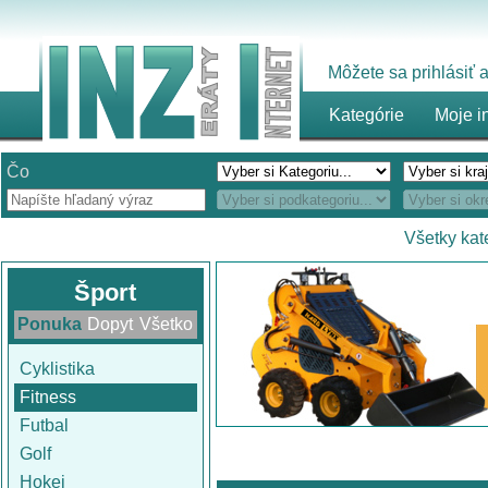
Môžete sa prihlásiť
Kategórie
Moje i
Čo
Všetky kat
Šport
Ponuka
Dopyt
Všetko
Cyklistika
Fitness
Futbal
Golf
Hokej