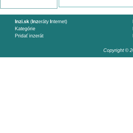
Inzi.sk
(
Inz
eráty
I
nternet)
Kategórie
Pridať inzerát
Copyright © 20