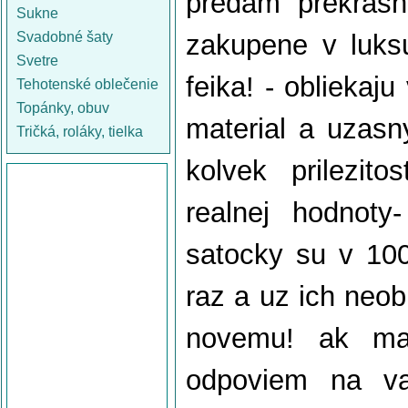
predam prekrasn
Sukne
Svadobné šaty
zakupene v luks
Svetre
feika! - obliekaju
Tehotenské oblečenie
Topánky, obuv
material a uzasn
Tričká, roláky, tielka
kolvek prilezit
realnej hodnoty
satocky su v 100
raz a uz ich neob
novemu! ak mat
odpoviem na va