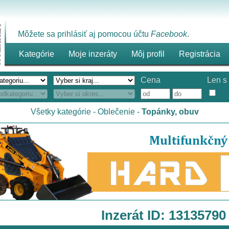
Môžete sa prihlásiť aj pomocou účtu
Facebook
.
Kategórie
Moje inzeráty
Môj profil
Registrácia
Cena
Len s 
Všetky kategórie
-
Oblečenie
-
Topánky, obuv
Inzerát ID: 13135790