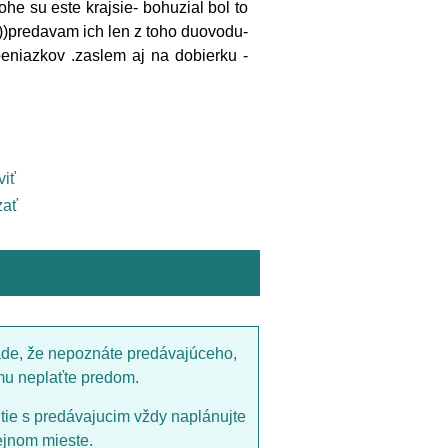
e su este krajsie- bohuzial bol to
 ))predavam ich len z toho duovodu-
eniazkov .zaslem aj na dobierku -
viť
ať
ade, že nepoznáte predávajúceho,
mu neplaťte predom.
utie s predávajucim vždy naplánujte
ejnom mieste.