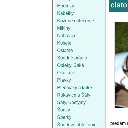
cisto
Hodinky
Kabelky
Kožené oblečenie
Mikiny
Nohavice
Košele
Ostatné
Spodné prádlo
Obleky, Saká
Okuliare
Plavky
Plecniaky a kufre
Rukavice a Šály
Šaty, Kostýmy
Šortky
Šperky
predam n
Športové oblečenie