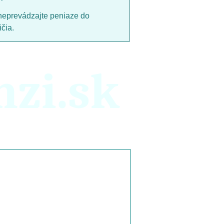
neprevádzajte peniaze do
čia.
nzi.sk