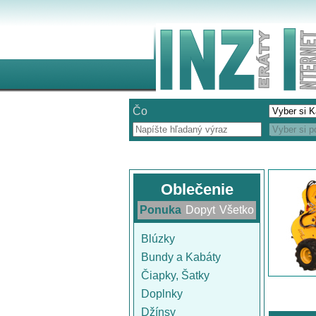
Čo
Oblečenie
Ponuka
Dopyt
Všetko
Blúzky
Bundy a Kabáty
Čiapky, Šatky
Doplnky
Džínsy