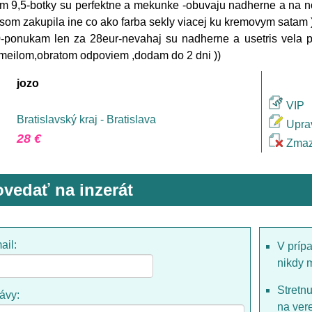
m 9,5-botky su perfektne a mekunke -obuvaju nadherne a na noh
 som zakupila ine co ako farba sekly viacej ku kremovym satam
-ponukam len za 28eur-nevahaj su nadherne a usetris vela p
imeilom,obratom odpoviem ,dodam do 2 dni ))
jozo
VIP
Bratislavský kraj - Bratislava
Upra
28 €
Zmaz
vedať na inzerát
ail:
V príp
nikdy 
Stretn
rávy:
na ver