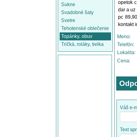
opetok c
Sukne
dar a uz
Svadobné šaty
pc 89,90
Svetre
kontakt 
Tehotenské oblečenie
Topánky, obuv
Meno:
Tričká, roláky, tielka
Telefón:
Lokalita:
Cena:
Odpo
Váš e-m
Text sp