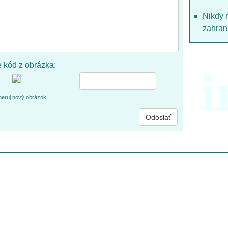
Nikdy 
zahrani
e kód z obrázka:
i
eruj nový obrázok