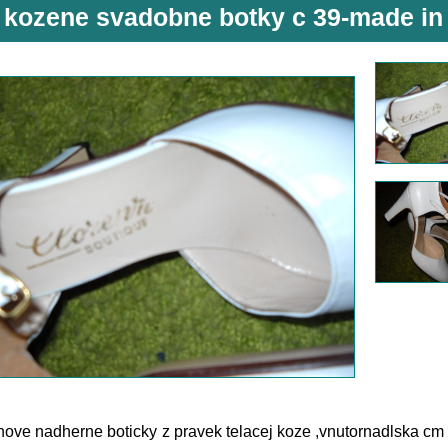
 kozene svadobne botky c 39-made in 
ove nadherne boticky z pravek telacej koze ,vnutornadlska cm 