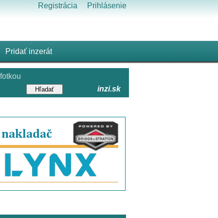
Registrácia
Prihlásenie
Pridať inzerát
fotkou
inzi.sk