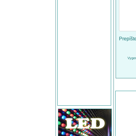
Prepíšt
Vygen