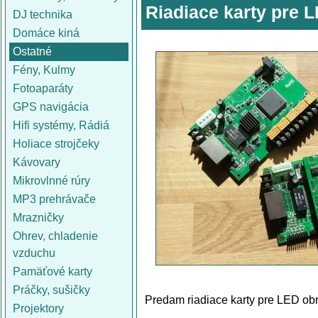
Riadiace karty pre 
DJ technika
Domáce kiná
Ostatné
Fény, Kulmy
Fotoaparáty
GPS navigácia
Hifi systémy, Rádiá
Holiace strojčeky
Kávovary
Mikrovlnné rúry
MP3 prehrávače
Mrazničky
Ohrev, chladenie
vzduchu
Pamäťové karty
Práčky, sušičky
Predam riadiace karty pre LED ob
Projektory