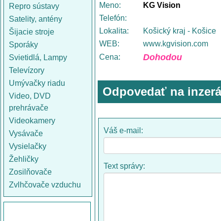
Meno:
KG Vision
Repro sústavy
Telefón:
Satelity, antény
Lokalita:
Košický kraj - Košice
Šijacie stroje
WEB:
www.kgvision.com
Sporáky
Dohodou
Cena:
Svietidlá, Lampy
Televízory
Umývačky riadu
Odpovedať na inzerá
Video, DVD
prehrávače
Videokamery
Váš e-mail:
Vysávače
Vysielačky
Žehličky
Text správy:
Zosilňovače
Zvlhčovače vzduchu