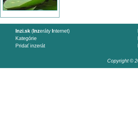
Inzi.sk
(
Inz
eráty
I
nternet)
Kategórie
Pridať inzerát
Copyright © 20