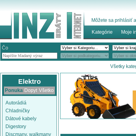
Môžete sa prihlásiť
Kategórie
Moje i
Čo
Všetky kate
Elektro
Ponuka
Dopyt
Všetko
Autorádiá
Chladničky
Dátové kabely
Digestory
Discmany, walkmany