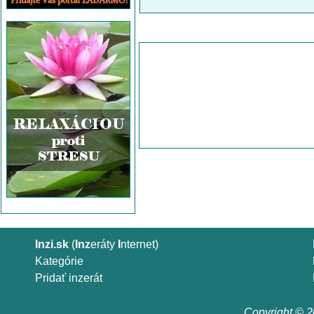
Inzi.sk
(
Inz
eráty
I
nternet)
Kategórie
Pridať inzerát
Copyright © 20