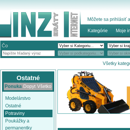
Môžete sa prihlásiť
Kategórie
Moje i
Čo
Všetky kateg
Ostatné
Ponuka
Dopyt
Všetko
Modelárstvo
Ostatné
Potraviny
Poukážky a
permanentky