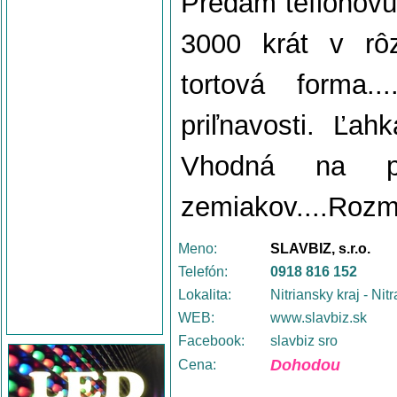
Predám teflonovú 
3000 krát v rôz
tortová forma.
priľnavosti. Ľah
Vhodná na pe
zemiakov....Rozm
Meno:
SLAVBIZ, s.r.o.
Telefón:
0918 816 152
Lokalita:
Nitriansky kraj - Nitr
WEB:
www.slavbiz.sk
Facebook:
slavbiz sro
Dohodou
Cena: