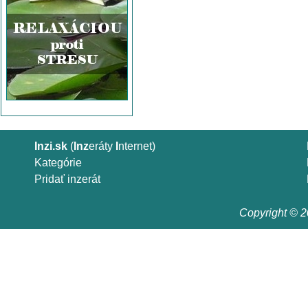
Inzi.sk
(
Inz
eráty
I
nternet)
Kategórie
Pridať inzerát
Copyright © 20