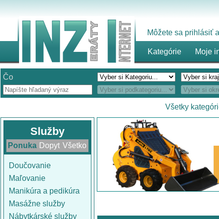
Môžete sa prihlásiť
Kategórie
Moje i
Čo
Všetky kategór
Služby
Ponuka
Dopyt
Všetko
Doučovanie
Maľovanie
Manikúra a pedikúra
Masážne služby
Nábytkárské služby