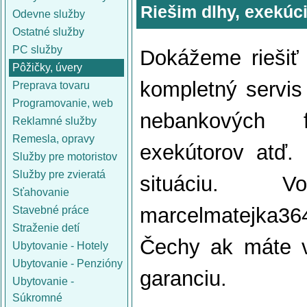
Riešim dlhy, exekúc
Odevne služby
Ostatné služby
PC služby
Dokážeme riešiť
Pôžičky, úvery
kompletný servis 
Preprava tovaru
Programovanie, web
nebankových f
Reklamné služby
Remesla, opravy
exekútorov atď.
Služby pre motoristov
Služby pre zvieratá
situáciu. V
Sťahovanie
marcelmatejka3
Stavebné práce
Straženie detí
Čechy ak máte 
Ubytovanie - Hotely
Ubytovanie - Penzióny
garanciu.
Ubytovanie -
Súkromné