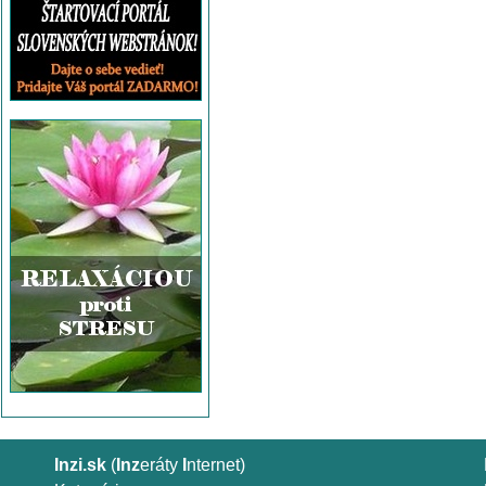
Inzi.sk
(
Inz
eráty
I
nternet)