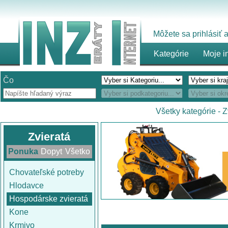
Môžete sa prihlásiť
Kategórie
Moje i
Čo
Všetky kategórie
-
Z
Zvieratá
Ponuka
Dopyt
Všetko
Chovateľské potreby
Hlodavce
Hospodárske zvieratá
Kone
Krmivo