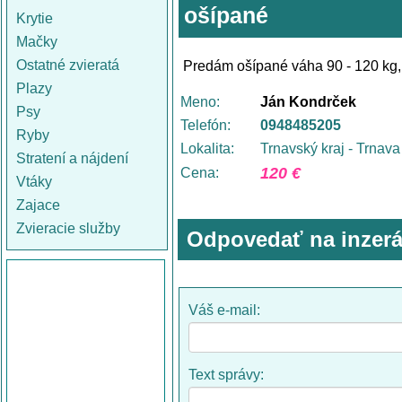
ošípané
Krytie
Mačky
Ostatné zvieratá
Predám ošípané váha 90 - 120 kg,
Plazy
Meno:
Ján Kondrček
Psy
Telefón:
0948485205
Ryby
Lokalita:
Trnavský kraj - Trnava
Stratení a nájdení
120 €
Cena:
Vtáky
Zajace
Zvieracie služby
Odpovedať na inzerá
Váš e-mail:
Text správy: