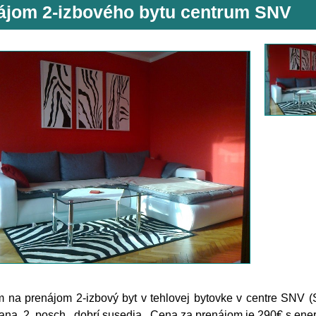
ájom 2-izbového bytu centrum SNV
na prenájom 2-izbový byt v tehlovej bytovke v centre SNV (
rana, 2. posch., dobrí susedia.. Cena za prenájom je 290€ s ene