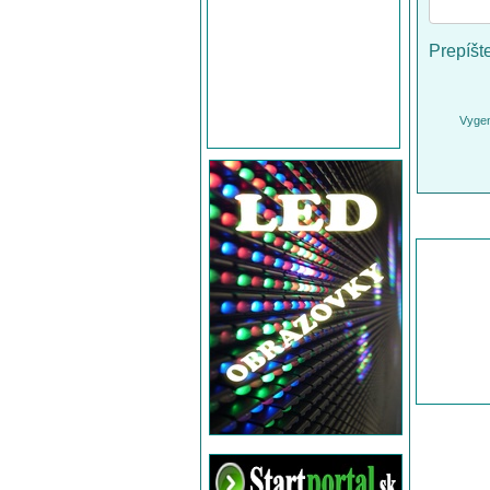
Prepíšt
Vygen