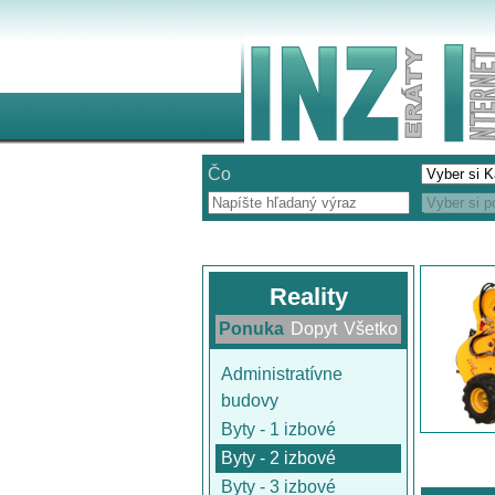
Čo
Reality
Ponuka
Dopyt
Všetko
Administratívne
budovy
Byty - 1 izbové
Byty - 2 izbové
Byty - 3 izbové