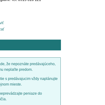
viť
ať
ade, že nepoznáte predávajúceho,
mu neplaťte predom.
utie s predávajucim vždy naplánujte
ejnom mieste.
neprevádzajte peniaze do
čia.