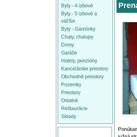
Pren
Byty - 4 izbové
Byty - 5 izbové a
väčšie
Byty - Garzónky
Chaty, chalupy
Domy
Garáže
Hotely, penzióny
Kancelárske priestory
Obchodné priestory
Pozemky
Priestory
Ostatné
Reštaurácie
Sklady
Ponúkam 
južná st