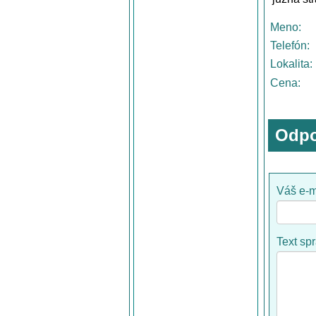
Meno:
Telefón:
Lokalita:
Cena:
Odpo
Váš e-m
Text sp