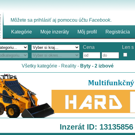
Môžete sa prihlásiť aj pomocou účtu
Facebook
.
Kategórie
Moje inzeráty
Môj profil
Registrácia
Cena
Len s 
Všetky kategórie
-
Reality
-
Byty - 2 izbové
Inzerát ID: 13135856