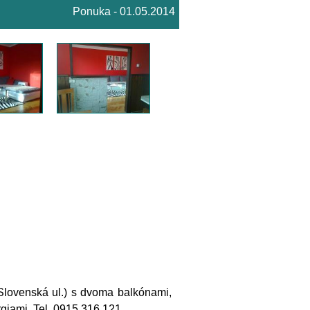
Ponuka - 01.05.2014
Slovenská ul.) s dvoma balkónami,
rgiami. Tel. 0915 316 121