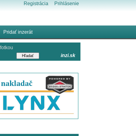
Registrácia
Prihlásenie
Pridať inzerát
fotkou
inzi.sk