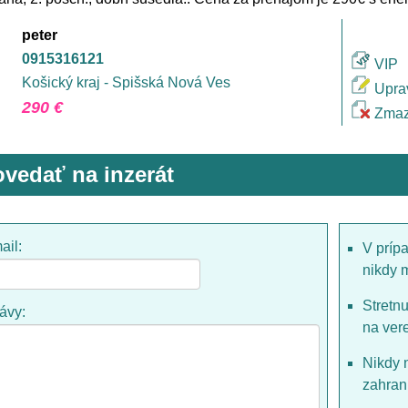
peter
0915316121
VIP
Košický kraj - Spišská Nová Ves
Upra
290 €
Zmaz
vedať na inzerát
ail:
V príp
nikdy 
Stretn
rávy:
na ver
Nikdy 
zahrani