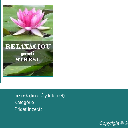
Inzi.sk
(
Inz
eráty
I
nternet)
Kategórie
Pridať inzerát
Copyright © 20