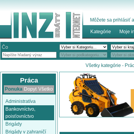
Môžete sa prihlásiť
Kategórie
Moje i
Čo
Všetky kategórie
-
Prá
Práca
Ponuka
Dopyt
Všetko
Administratíva
Bankovníctvo,
poisťovníctvo
Brigády
Brigády v zahraničí