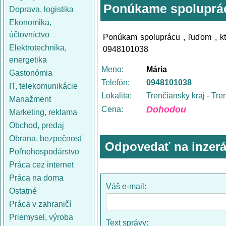
Ponúkame spoluprá
Doprava, logistika
Ekonomika,
účtovníctvo
Ponúkam spoluprácu , ľuďom , ktor
Elektrotechnika,
0948101038
energetika
Meno:
Mária
Gastonómia
Telefón:
0948101038
IT, telekomunikácie
Lokalita:
Trenčiansky kraj - Tre
Manažment
Dohodou
Cena:
Marketing, reklama
Obchod, predaj
Obrana, bezpečnosť
Odpovedať na inzerá
Poľnohospodárstvo
Práca cez internet
Práca na doma
Váš e-mail:
Ostatné
Práca v zahraničí
Priemysel, výroba
Text správy: