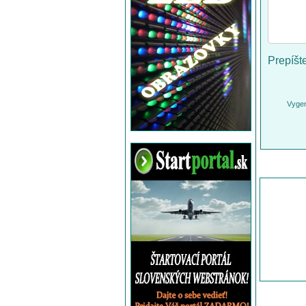
Prepíšt
Vygen