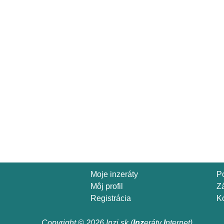
Moje inzeráty
P
Môj profil
Z
Registrácia
Ko
Copyright © 2026 Inzi.sk (
Inz
eráty
I
nternet)