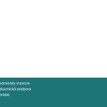
odmienky inzercie
ákaznická podpora
ntakt