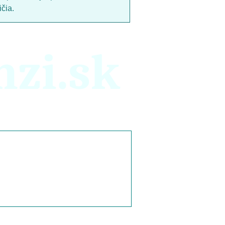
čia.
nzi.sk