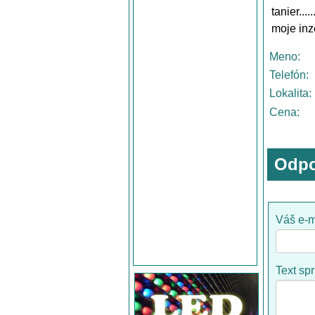
tanier...
moje inz
Meno:
Telefón:
Lokalita:
Cena:
Odpo
Váš e-m
Text sp