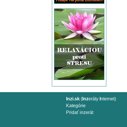
Inzi.sk
(
Inz
eráty
I
nternet)
Kategórie
Pridať inzerát