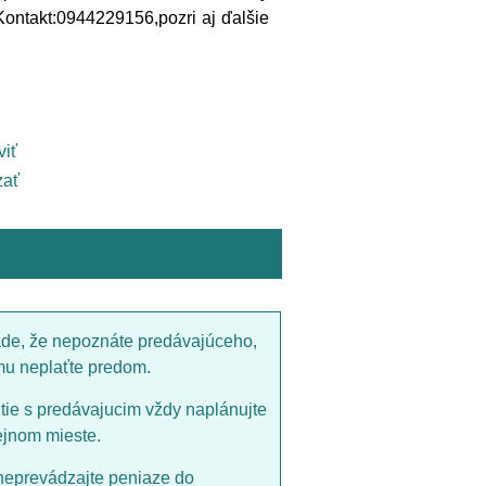
€. Kontakt:0944229156,pozri aj ďalšie
viť
ať
ade, že nepoznáte predávajúceho,
mu neplaťte predom.
utie s predávajucim vždy naplánujte
ejnom mieste.
neprevádzajte peniaze do