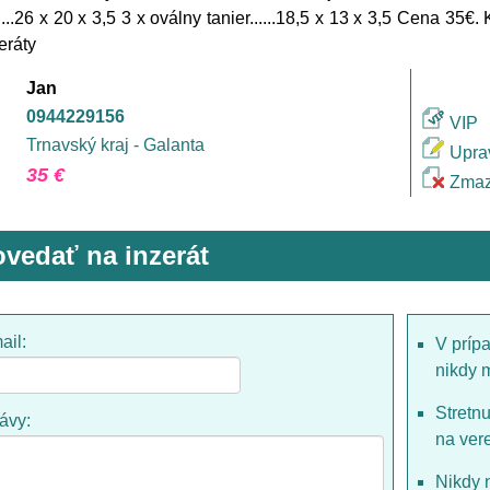
......26 x 20 x 3,5 3 x oválny tanier......18,5 x 13 x 3,5 Cena 35
eráty
Jan
0944229156
VIP
Trnavský kraj - Galanta
Upra
35 €
Zmaz
vedať na inzerát
ail:
V príp
nikdy 
Stretn
rávy:
na ver
Nikdy 