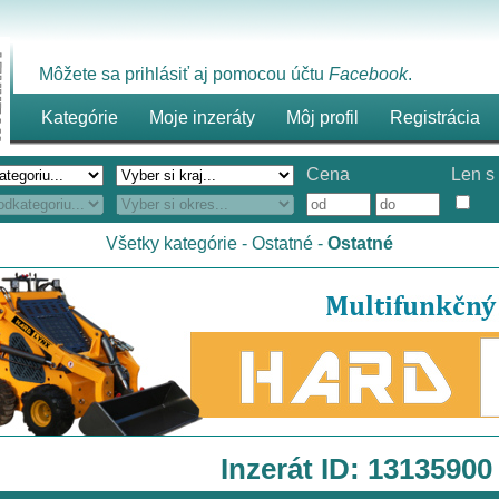
Môžete sa prihlásiť aj pomocou účtu
Facebook
.
Kategórie
Moje inzeráty
Môj profil
Registrácia
Cena
Len s 
Všetky kategórie
-
Ostatné
-
Ostatné
Inzerát ID: 13135900