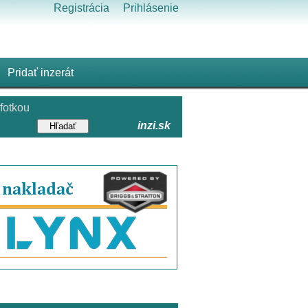
Registrácia
Prihlásenie
Pridať inzerát
fotkou
inzi.sk