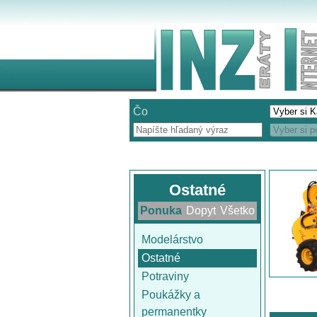
Čo
Ostatné
Ponuka
Dopyt
Všetko
Modelárstvo
Ostatné
Potraviny
Poukážky a
permanentky