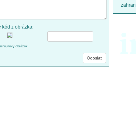
zahrani
e kód z obrázka:
i
eruj nový obrázok