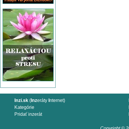
Inzi.sk
(
Inz
eráty
I
nternet)
Kategórie
Pridať inzerát
Copyright © 20