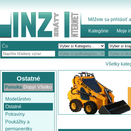
Môžete sa prihlásiť
Kategórie
Moje i
Čo
Všetky kate
Ostatné
Ponuka
Dopyt
Všetko
Modelárstvo
Ostatné
Potraviny
Poukážky a
permanentky