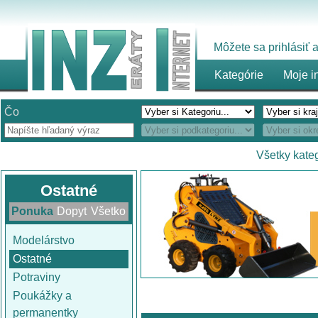
Môžete sa prihlásiť
Kategórie
Moje i
Čo
Všetky kate
Ostatné
Ponuka
Dopyt
Všetko
Modelárstvo
Ostatné
Potraviny
Poukážky a
permanentky