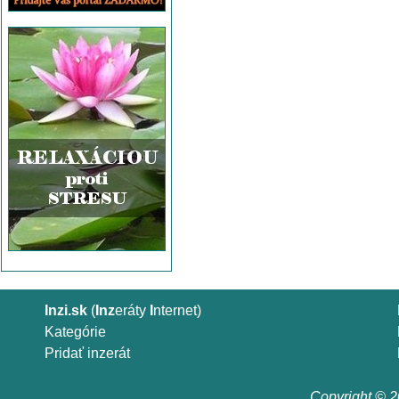
Inzi.sk
(
Inz
eráty
I
nternet)
Kategórie
Pridať inzerát
Copyright © 20