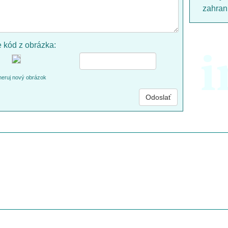
zahrani
e kód z obrázka:
i
eruj nový obrázok