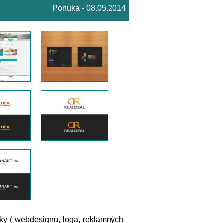
Ponuka - 08.05.2014
iky ( webdesignu, loga, reklamných