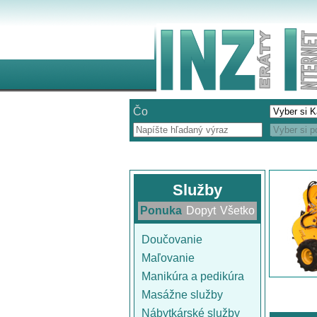
Čo
Služby
Ponuka
Dopyt
Všetko
Doučovanie
Maľovanie
Manikúra a pedikúra
Masážne služby
Nábytkárské služby