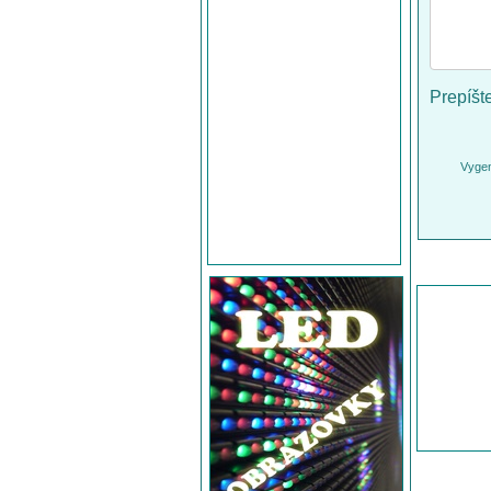
Prepíšt
Vygen