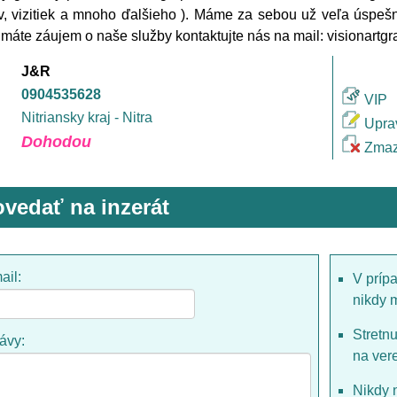
, vizitiek a mnoho ďalšieho ). Máme za sebou už veľa úspeš
k máte záujem o naše služby kontaktujte nás na mail: visionar
J&R
0904535628
VIP
Nitriansky kraj - Nitra
Upra
Dohodou
Zmaz
vedať na inzerát
ail:
V príp
nikdy 
Stretn
rávy:
na ver
Nikdy 