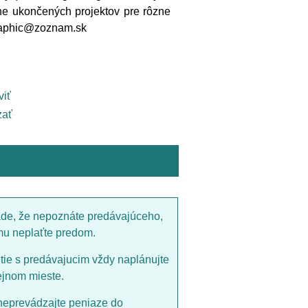
ne ukončených projektov pre rôzne
tgraphic@zoznam.sk
viť
ať
ade, že nepoznáte predávajúceho,
mu neplaťte predom.
utie s predávajucim vždy naplánujte
ejnom mieste.
neprevádzajte peniaze do