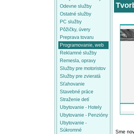
Tvor
Odevne služby
Ostatné služby
PC služby
Pôžičky, úvery
Preprava tovaru
Programovanie, web
Reklamné služby
Remesla, opravy
Služby pre motoristov
Služby pre zvieratá
Sťahovanie
Stavebné práce
Straženie detí
Ubytovanie - Hotely
Ubytovanie - Penzióny
Ubytovanie -
Súkromné
Sme nový