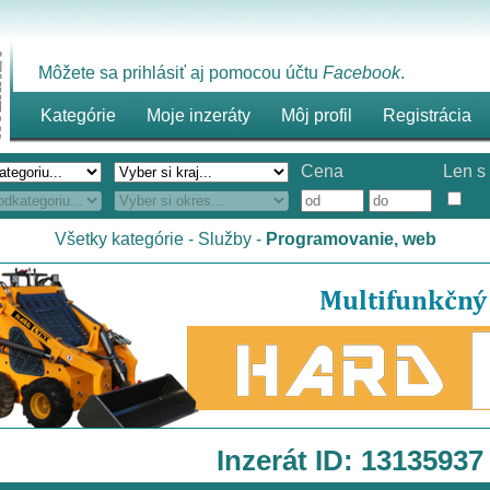
Môžete sa prihlásiť aj pomocou účtu
Facebook
.
Kategórie
Moje inzeráty
Môj profil
Registrácia
Cena
Len s 
Všetky kategórie
-
Služby
-
Programovanie, web
Inzerát ID: 13135937