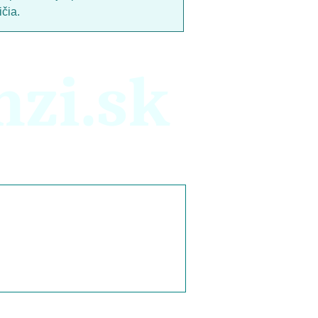
čia.
nzi.sk