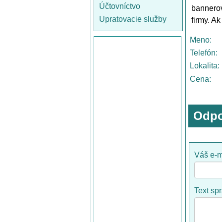
Účtovníctvo
bannerov
Upratovacie služby
firmy. A
Meno:
Telefón:
Lokalita:
Cena:
Odpo
Váš e-m
Text sp