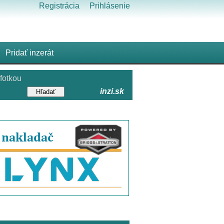
Registrácia
Prihlásenie
Pridať inzerát
fotkou
inzi.sk