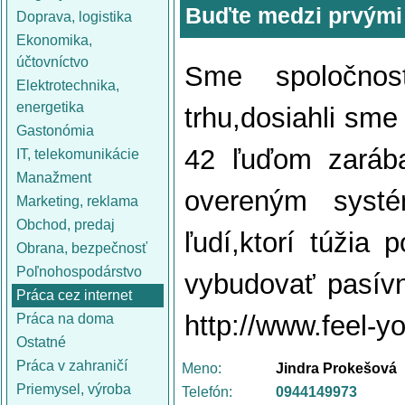
Buďte medzi prvými 
Doprava, logistika
Ekonomika,
účtovníctvo
Sme spoločno
Elektrotechnika,
energetika
trhu,dosiahli sme
Gastonómia
42 ľuďom zarába
IT, telekomunikácie
Manažment
overeným syst
Marketing, reklama
Obchod, predaj
ľudí,ktorí túžia
Obrana, bezpečnosť
Poľnohospodárstvo
vybudovať pasívny
Práca cez internet
http://www.feel-y
Práca na doma
Ostatné
Práca v zahraničí
Meno:
Jindra Prokešová
Priemysel, výroba
Telefón:
0944149973