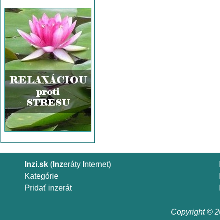
Inzi.sk
(
Inz
eráty
I
nternet)
Kategórie
Pridať inzerát
Copyright © 20