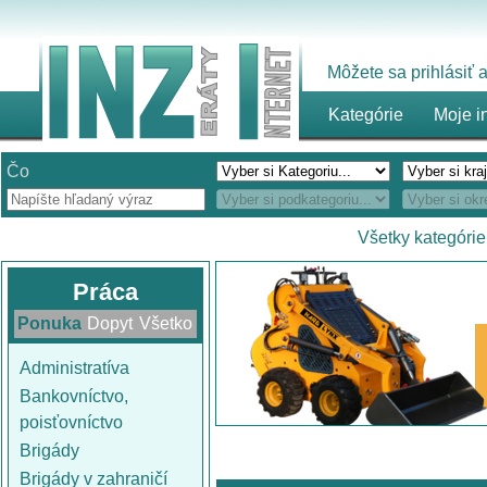
Môžete sa prihlásiť
Kategórie
Moje i
Čo
Všetky kategórie
Práca
Ponuka
Dopyt
Všetko
Administratíva
Bankovníctvo,
poisťovníctvo
Brigády
Brigády v zahraničí