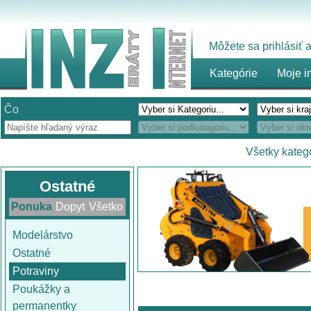
Môžete sa prihlásiť
Kategórie
Moje i
Čo
Všetky kateg
Ostatné
Ponuka
Dopyt
Všetko
Modelárstvo
Ostatné
Potraviny
Poukážky a
permanentky