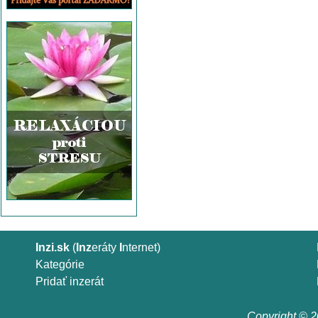
Inzi.sk
(
Inz
eráty
I
nternet)
Kategórie
Pridať inzerát
Copyright © 20