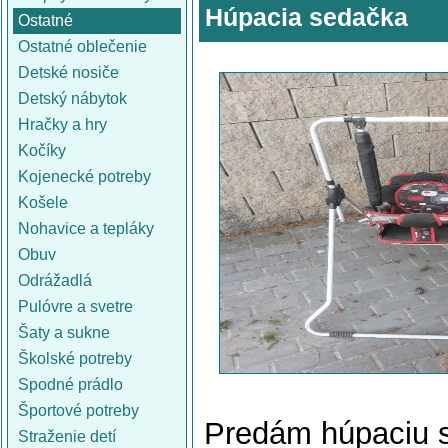
Húpacia sedačka
Ostatné
Ostatné oblečenie
Detské nosiče
Detský nábytok
Hračky a hry
Kočíky
Kojenecké potreby
Košele
Nohavice a tepláky
Obuv
Odrážadlá
Pulóvre a svetre
Šaty a sukne
Školské potreby
Spodné prádlo
Športové potreby
Predám húpaciu s
Straženie detí