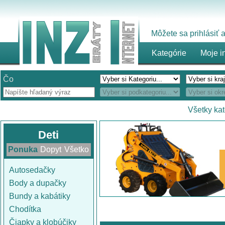
Môžete sa prihlásiť
Kategórie
Moje i
Čo
Všetky kat
Deti
Ponuka
Dopyt
Všetko
Autosedačky
Body a dupačky
Bundy a kabátiky
Chodítka
Čiapky a klobúčiky