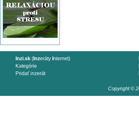
Inzi.sk
(
Inz
eráty
I
nternet)
Kategórie
Pridať inzerát
Copyright © 20