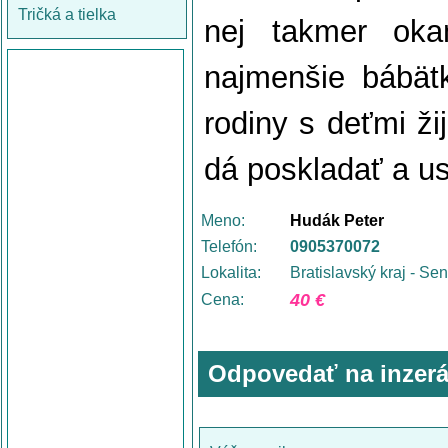
Tričká a tielka
nej takmer oka
najmenšie bábät
rodiny s deťmi ži
dá poskladať a u
Meno:
Hudák Peter
Telefón:
0905370072
Lokalita:
Bratislavský kraj - Se
40 €
Cena:
Odpovedať na inzerá