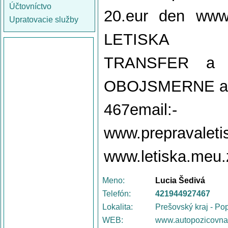
Účtovníctvo
20.eur den www
Upratovacie služby
LETISKA Krak
TRANSFER a 
OBOJSMERNE a Au
467email:-
www.prepravalet
www.letiska.meu
Meno:
Lucia Šedivá
Telefón:
421944927467
Lokalita:
Prešovský kraj - Po
WEB:
www.autopozicovna