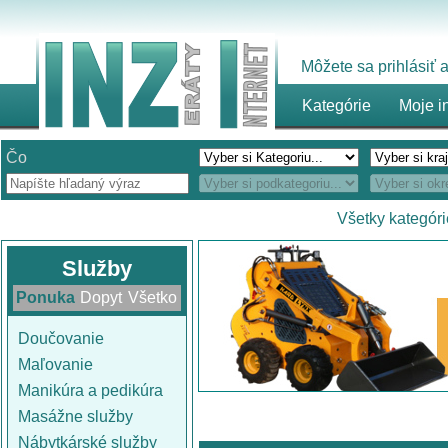
Môžete sa prihlásiť
Kategórie
Moje i
Čo
Všetky kategóri
Služby
Ponuka
Dopyt
Všetko
Doučovanie
Maľovanie
Manikúra a pedikúra
Masážne služby
Nábytkárské služby