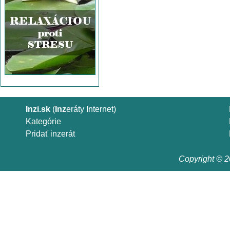
Inzi.sk
(
Inz
eráty
I
nternet)
Kategórie
Pridať inzerát
Copyright © 20