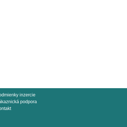
odmienky inzercie
ákaznická podpora
ntakt