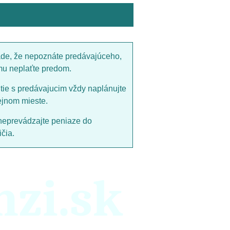
ade, že nepoznáte predávajúceho,
mu neplaťte predom.
utie s predávajucim vždy naplánujte
ejnom mieste.
neprevádzajte peniaze do
čia.
nzi.sk