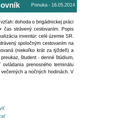
covník
Ponuka - 16.05.2014
zťah: dohoda o brigádnickej práci
+ čas strávený cestovaním. Popis
ealizácia inventúr: celé územie SR.
 strávený spoločným cestovaním na
kovaná (niekoľko krát za týždeň) a
preukaz, študent - denné štúdium,
ť ovládania prenosného terminálu
o večerných a nočných hodinách. V
viť
ať