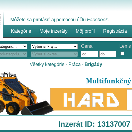
Môžete sa prihlásiť aj pomocou účtu
Facebook
.
Kategórie
Moje inzeráty
Môj profil
Registrácia
Cena
Len s 
Všetky kategórie
-
Práca
-
Brigády
Inzerát ID: 13137007