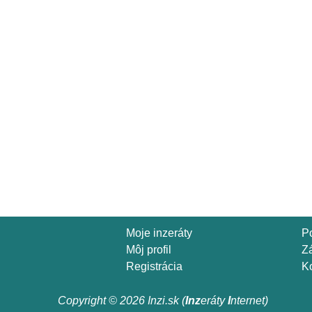
Moje inzeráty
P
Môj profil
Z
Registrácia
Ko
Copyright © 2026 Inzi.sk (
Inz
eráty
I
nternet)