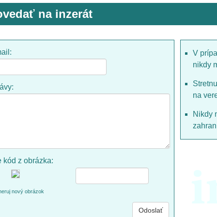
vedať na inzerát
ail:
V príp
nikdy 
Stretn
rávy:
na ver
Nikdy 
zahrani
e kód z obrázka:
i
eruj nový obrázok