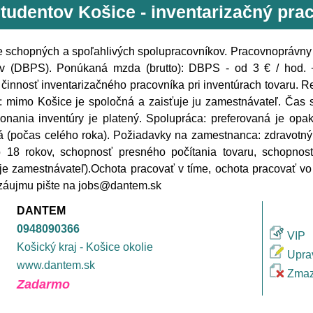
študentov Košice - inventarizačný pra
schopných a spoľahlivých spolupracovníkov. Pracovnoprávny v
ov (DBPS). Ponúkaná mzda (brutto): DBPS - od 3 € / hod. 
: činnosť inventarizačného pracovníka pri inventúrach tovaru. R
 mimo Košice je spoločná a zaisťuje ju zamestnávateľ. Čas
onania inventúry je platený. Spolupráca: preferovaná je opa
 (počas celého roka). Požiadavky na zamestnanca: zdravotný 
o 18 rokov, schopnosť presného počítania tovaru, schopnos
je zamestnávateľ).Ochota pracovať v tíme, ochota pracovať v
záujmu pište na jobs@dantem.sk
DANTEM
0948090366
VIP
Košický kraj - Košice okolie
Upra
www.dantem.sk
Zmaz
Zadarmo