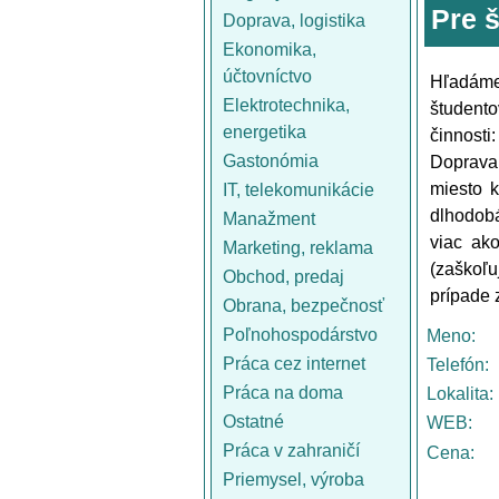
Pre 
Doprava, logistika
Ekonomika,
účtovníctvo
Hľadáme 
Elektrotechnika,
študent
energetika
činnosti
Gastonómia
Doprava:
miesto k
IT, telekomunikácie
dlhodobá
Manažment
viac ak
Marketing, reklama
(zaškoľu
Obchod, predaj
prípade 
Obrana, bezpečnosť
Poľnohospodárstvo
Meno:
Práca cez internet
Telefón:
Práca na doma
Lokalita:
Ostatné
WEB:
Práca v zahraničí
Cena:
Priemysel, výroba