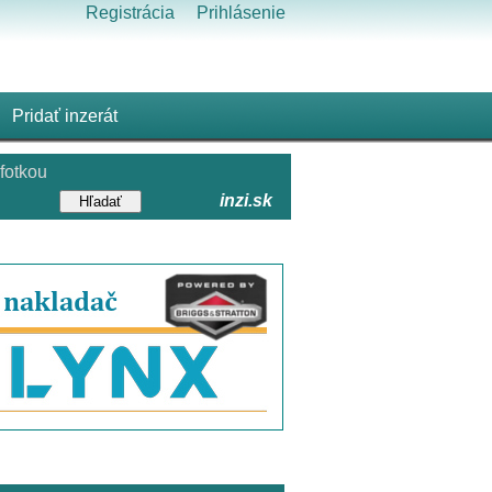
Registrácia
Prihlásenie
Pridať inzerát
fotkou
inzi.sk