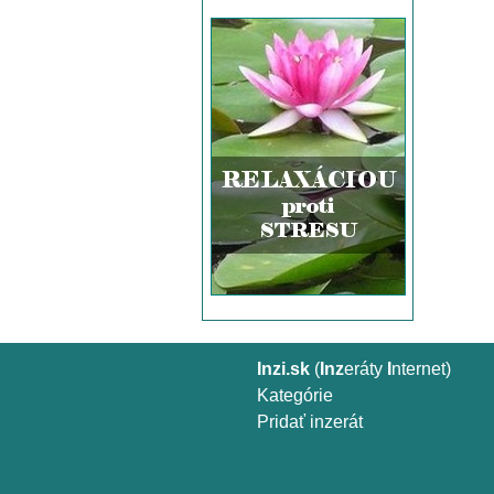
Inzi.sk
(
Inz
eráty
I
nternet)
Kategórie
Pridať inzerát