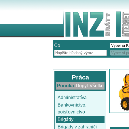
Čo
Práca
Ponuka
Dopyt
Všetko
Administratíva
Bankovníctvo,
poisťovníctvo
Brigády
Brigády v zahraničí