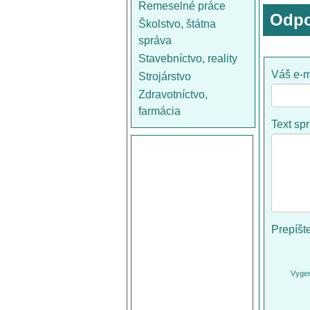
Remeselné práce
Odpo
Školstvo, štátna
správa
Stavebníctvo, reality
Váš e-m
Strojárstvo
Zdravotníctvo,
farmácia
Text sp
Prepíšt
Vygen