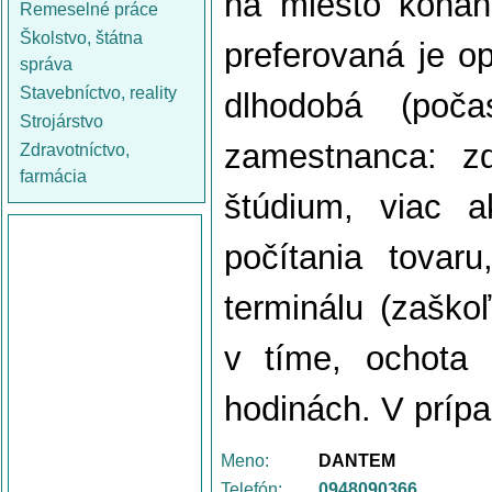
na miesto konani
Remeselné práce
Školstvo, štátna
preferovaná je o
správa
Stavebníctvo, reality
dlhodobá (poč
Strojárstvo
zamestnanca: zd
Zdravotníctvo,
farmácia
štúdium, viac 
počítania tovar
terminálu (zaško
v tíme, ochota
hodinách. V príp
Meno:
DANTEM
Telefón:
0948090366