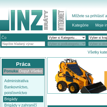
Môžete sa prihlásiť
Kategórie
Moje i
Čo
Všetky kat
Práca
Ponuka
Dopyt
Všetko
Administratíva
Bankovníctvo,
poisťovníctvo
Brigády
Brigády v zahraničí