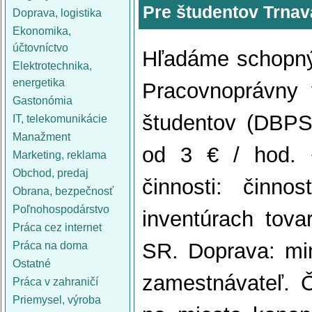
Pre študentov Trnav
Doprava, logistika
Ekonomika,
účtovníctvo
Hľadáme schopnýc
Elektrotechnika,
energetika
Pracovnoprávny 
Gastonómia
študentov (DBPS
IT, telekomunikácie
Manažment
od 3 € / hod. 
Marketing, reklama
Obchod, predaj
činnosti: činno
Obrana, bezpečnosť
Poľnohospodárstvo
inventúrach tova
Práca cez internet
SR. Doprava: mim
Práca na doma
Ostatné
zamestnávateľ. 
Práca v zahraničí
Priemysel, výroba