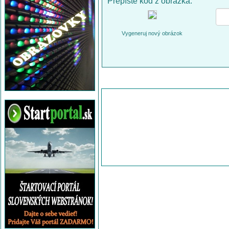
Prepíšte kód z obrázka:
Vygeneruj nový obrázok