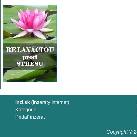
Inzi.sk
(
Inz
eráty
I
nternet)
Kategórie
Pridať inzerát
Copyright © 20