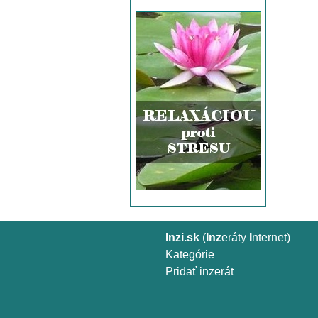
Inzi.sk
(
Inz
eráty
I
nternet)
Kategórie
Pridať inzerát