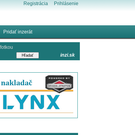
Registrácia
Prihlásenie
Pridať inzerát
fotkou
inzi.sk