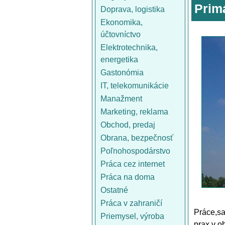
Prim
Doprava, logistika
Ekonomika,
účtovníctvo
Elektrotechnika,
energetika
Gastonómia
IT, telekomunikácie
Manažment
Marketing, reklama
Obchod, predaj
Obrana, bezpečnosť
Poľnohospodárstvo
Práca cez internet
Práca na doma
Ostatné
Práca v zahraničí
Práce,sa
Priemysel, výroba
prax v o