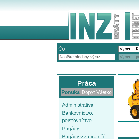
Čo
Práca
Ponuka
Dopyt
Všetko
Administratíva
Bankovníctvo,
poisťovníctvo
Brigády
Brigády v zahraničí