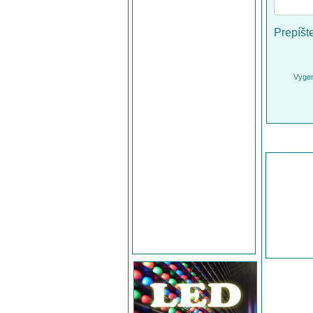
Prepíšt
Vygen