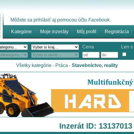
Môžete sa prihlásiť aj pomocou účtu
Facebook
.
Kategórie
Moje inzeráty
Môj profil
Registrácia
Cena
Len s 
Všetky kategórie
-
Práca
-
Stavebníctvo, reality
Inzerát ID: 13137013