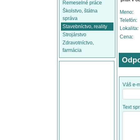
Remeselné práce
Školstvo, štátna
Meno:
správa
Telefón:
Stavebníctvo, reality
Lokalita:
Strojárstvo
Cena:
Zdravotníctvo,
farmácia
Odpo
Váš e-m
Text sp