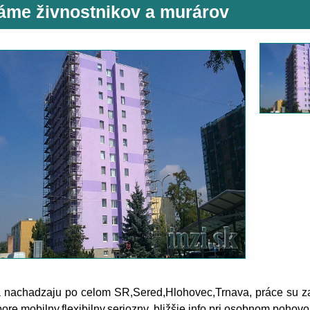
áme živnostnikov a murárov
 nachadzaju po celom SR,Sered,Hlohovec,Trnava, práce su z
bore,mobilny,flexibilny,seriozny, bližšie info pri osobnom pohovo