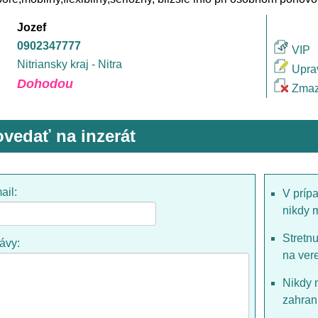
Jozef
0902347777
VIP
Nitriansky kraj - Nitra
Upra
Dohodou
Zmaz
vedať na inzerát
ail:
V príp
nikdy 
Stretn
rávy:
na ver
Nikdy 
zahrani