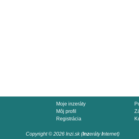
Moje inzeráty
P
Môj profil
Z
Registrácia
Ko
Copyright © 2026 Inzi.sk (
Inz
eráty
I
nternet)