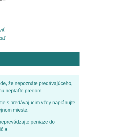
viť
ať
ade, že nepoznáte predávajúceho,
mu neplaťte predom.
utie s predávajucim vždy naplánujte
ejnom mieste.
neprevádzajte peniaze do
čia.