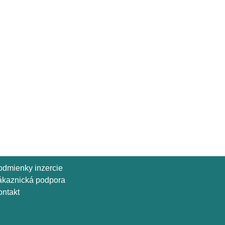
odmienky inzercie
ákaznická podpora
ntakt