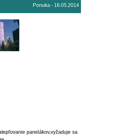
Ponuka - 16.05.2014
atepľovanie panelákov,vyžaduje sa
re..