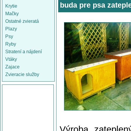
buda pre psa zatepl
Krytie
Mačky
Ostatné zvieratá
Plazy
Psy
Ryby
Stratení a nájdení
Vtáky
Zajace
Zvieracie služby
Výroba zateplen