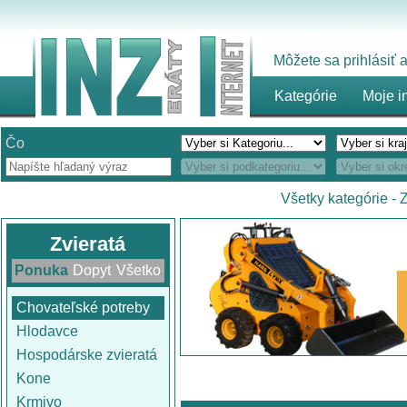
Môžete sa prihlásiť
Kategórie
Moje i
Čo
Všetky kategórie
-
Z
Zvieratá
Ponuka
Dopyt
Všetko
Chovateľské potreby
Hlodavce
Hospodárske zvieratá
Kone
Krmivo