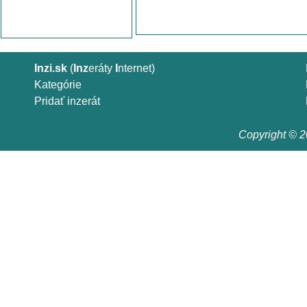
Inzi.sk
(
Inz
eráty
I
nternet)
Kategórie
Pridať inzerát
Copyright © 20