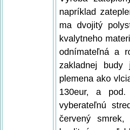
napríklad zatep
ma dvojitý polys
kvalytneho materi
odnímateľná a ro
zakladnej budy 
plemena ako vlci
130eur, a pod.
vyberateľnú stre
červený smrek,