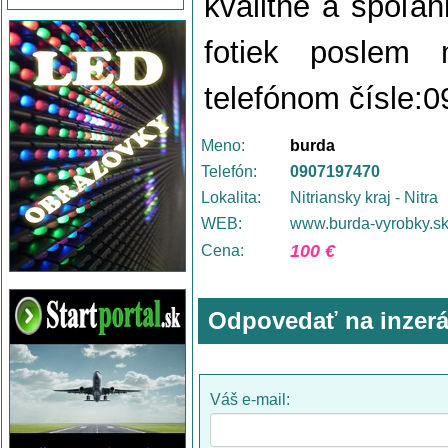
kvalitné a spoľah
fotiek poslem
telefónom čísle:
Meno:
burda
Telefón:
0907197470
Lokalita:
Nitriansky kraj - Nitra
WEB:
www.burda-vyrobky.s
100 €
Cena:
Odpovedať na inzerá
Váš e-mail: