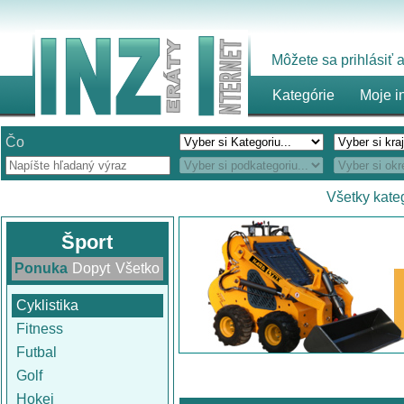
Môžete sa prihlásiť
Kategórie
Moje i
Čo
Všetky kate
Šport
Ponuka
Dopyt
Všetko
Cyklistika
Fitness
Futbal
Golf
Hokej