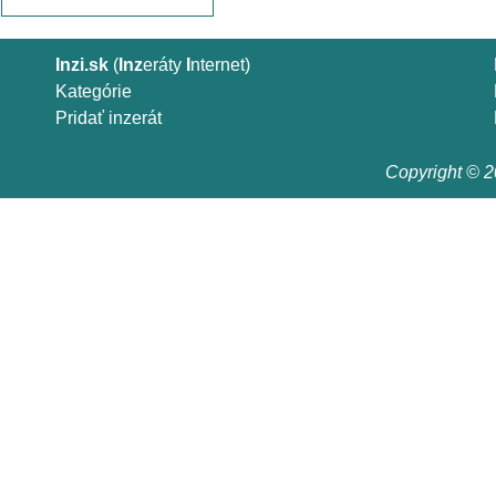
Inzi.sk
(
Inz
eráty
I
nternet)
Kategórie
Pridať inzerát
Copyright © 20