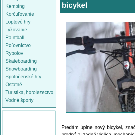
bicykel
Kemping
Korčuľovanie
Loptové hry
Lyžovanie
Paintball
Poľovníctvo
Rybolov
Skateboarding
Snowboarding
Spoločenské hry
Ostatné
Turistika, horolezectvo
Vodné športy
Predám úplne nový bicykel, znač
predná aj zadná vidlica, mechanic