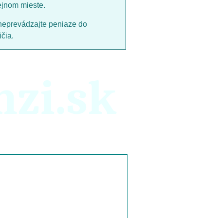
ejnom mieste.
neprevádzajte peniaze do
čia.
nzi.sk