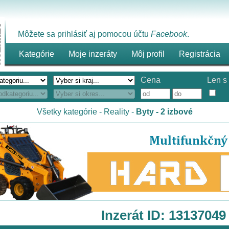
Môžete sa prihlásiť aj pomocou účtu
Facebook
.
Kategórie
Moje inzeráty
Môj profil
Registrácia
Cena
Len s 
Všetky kategórie
-
Reality
-
Byty - 2 izbové
Inzerát ID: 13137049