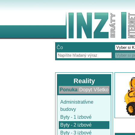
Čo
Reality
Ponuka
Dopyt
Všetko
Administratívne
budovy
Byty - 1 izbové
Byty - 2 izbové
Byty - 3 izbové