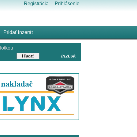
Registrácia
Prihlásenie
Pridať inzerát
fotkou
inzi.sk