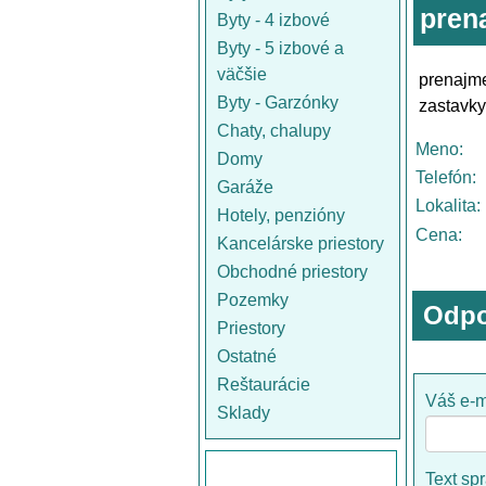
pren
Byty - 4 izbové
Byty - 5 izbové a
väčšie
prenajm
Byty - Garzónky
zastavky
Chaty, chalupy
Meno:
Domy
Telefón:
Garáže
Lokalita:
Hotely, penzióny
Cena:
Kancelárske priestory
Obchodné priestory
Pozemky
Odpo
Priestory
Ostatné
Reštaurácie
Váš e-m
Sklady
Text sp