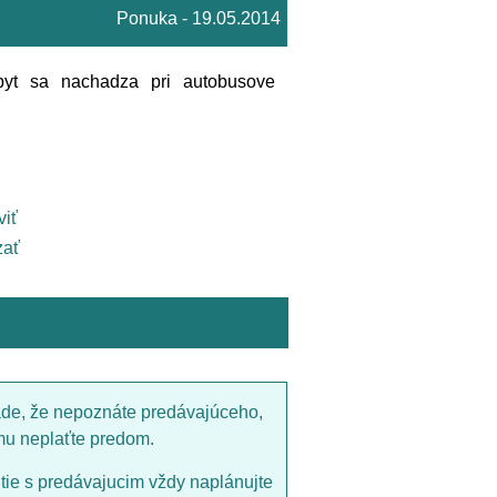
Ponuka - 19.05.2014
 byt sa nachadza pri autobusove
viť
ať
ade, že nepoznáte predávajúceho,
mu neplaťte predom.
utie s predávajucim vždy naplánujte