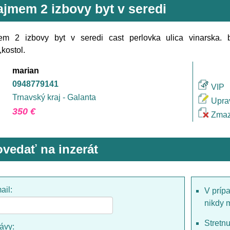
ajmem 2 izbovy byt v seredi
em 2 izbovy byt v seredi cast perlovka ulica vinarska.
,kostol.
marian
0948779141
VIP
Trnavský kraj - Galanta
Upra
350 €
Zmaz
vedať na inzerát
ail:
V príp
nikdy 
Stretn
rávy: