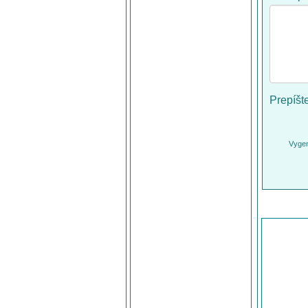
Prepíšt
Vygen