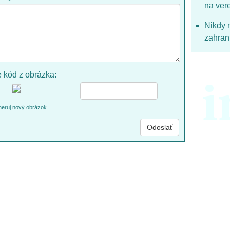
na ver
Nikdy 
zahrani
e kód z obrázka:
i
eruj nový obrázok