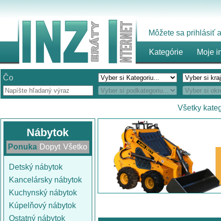
Môžete sa prihlásiť
Kategórie
Moje i
Čo
Všetky kate
Nábytok
Ponuka
Dopyt
Všetko
Detský nábytok
Kancelársky nábytok
Kuchynský nábytok
Kúpelňový nábytok
Ostatný nábytok