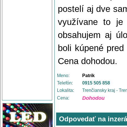
postelí aj dve sa
využívane to je
obsahujem aj úlož
boli kúpené pred
Cena dohodou.
Meno:
Patrik
Telefón:
0915 505 858
Lokalita:
Trenčiansky kraj - Tre
Dohodou
Cena:
Odpovedať na inzerá