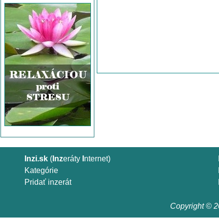
Inzi.sk
(
Inz
eráty
I
nternet)
Kategórie
Pridať inzerát
Copyright © 20