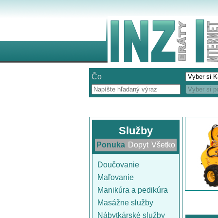
Čo
Služby
Ponuka
Dopyt
Všetko
Doučovanie
Maľovanie
Manikúra a pedikúra
Masážne služby
Nábytkárské služby