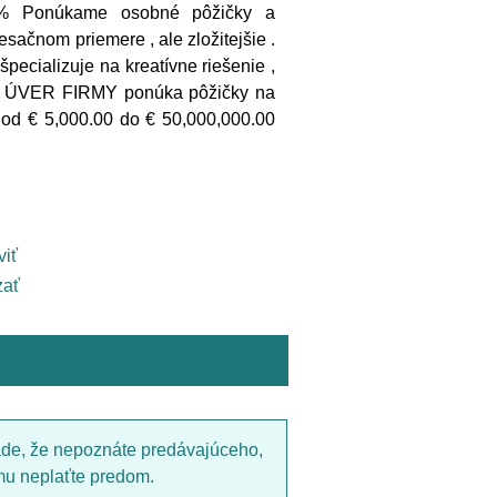
 % Ponúkame osobné pôžičky a
sačnom priemere , ale zložitejšie .
ecializuje na kreatívne riešenie ,
NG ÚVER FIRMY ponúka pôžičky na
í od € 5,000.00 do € 50,000,000.00
viť
ať
ade, že nepoznáte predávajúceho,
mu neplaťte predom.