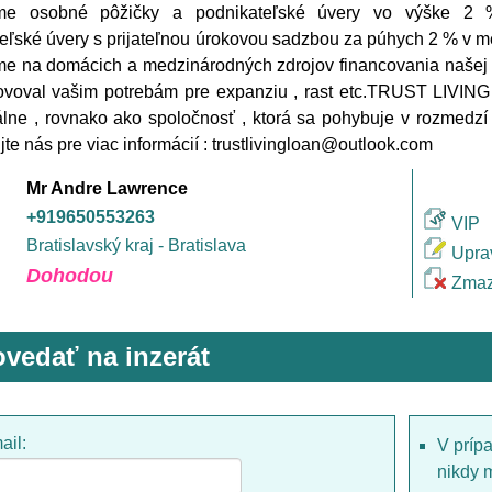
me osobné pôžičky a podnikateľské úvery vo výške 2
eľské úvery s prijateľnou úrokovou sadzbou za púhych 2 % v me
e na domácich a medzinárodných zdrojov financovania našej šp
ovoval vašim potrebám pre expanziu , rast etc.TRUST LIVI
álne , rovnako ako spoločnosť , ktorá sa pohybuje v rozmedz
jte nás pre viac informácií : trustlivingloan@outlook.com
Mr Andre Lawrence
+919650553263
VIP
Bratislavský kraj - Bratislava
Upra
Dohodou
Zmaz
vedať na inzerát
ail:
V príp
nikdy 