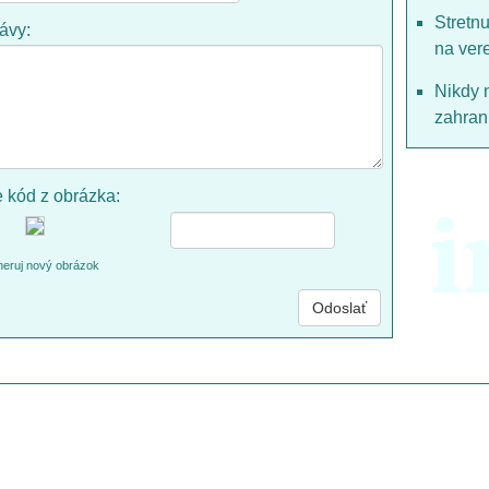
Stretn
rávy:
na ver
Nikdy 
zahrani
e kód z obrázka:
i
eruj nový obrázok