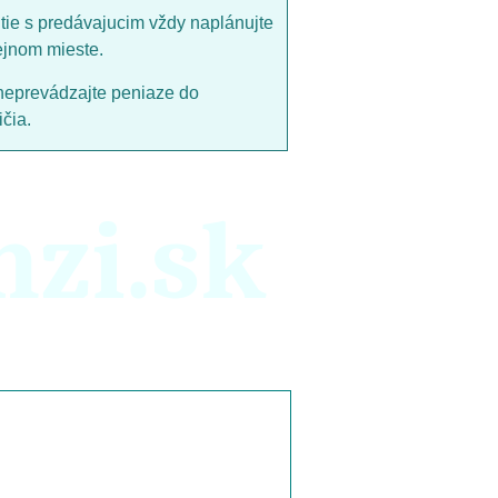
utie s predávajucim vždy naplánujte
ejnom mieste.
neprevádzajte peniaze do
čia.
nzi.sk