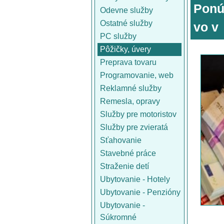
Ponú
Odevne služby
Ostatné služby
vo v
PC služby
Pôžičky, úvery
Preprava tovaru
Programovanie, web
Reklamné služby
Remesla, opravy
Služby pre motoristov
Služby pre zvieratá
Sťahovanie
Stavebné práce
Straženie detí
Ubytovanie - Hotely
Ubytovanie - Penzióny
Ubytovanie -
Súkromné