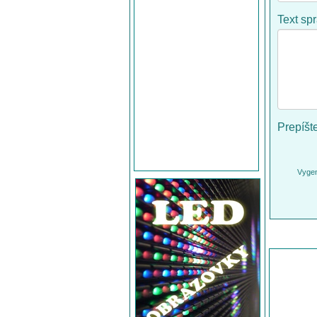
Text sp
Prepíšt
Vygen