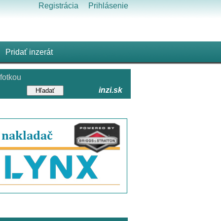
Registrácia
Prihlásenie
Pridať inzerát
fotkou
inzi.sk