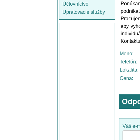
Ponúka
Účtovníctvo
podnikat
Upratovacie služby
Pracujem
aby vyh
individu
Kontaktu
Meno:
Telefón:
Lokalita:
Cena:
Odpo
Váš e-m