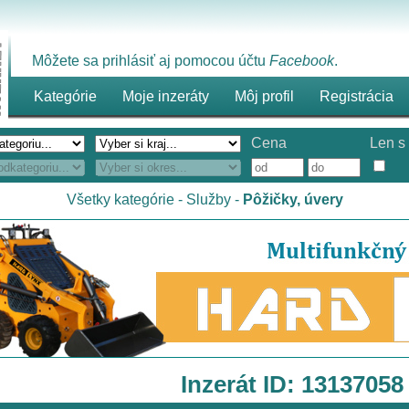
Môžete sa prihlásiť aj pomocou účtu
Facebook
.
Kategórie
Moje inzeráty
Môj profil
Registrácia
Cena
Len s 
Všetky kategórie
-
Služby
-
Pôžičky, úvery
Inzerát ID: 13137058