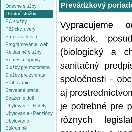
Prevádzkový poriad
Odevne služby
Ostatné služby
PC služby
Vypracujeme o
Pôžičky, úvery
poriadok, posu
Preprava tovaru
Programovanie, web
(biologický a ch
Reklamné služby
Remesla, opravy
sanitačný predp
Služby pre motoristov
Služby pre zvieratá
spoločnosti - obc
Sťahovanie
aj prostredníctvo
Stavebné práce
Straženie detí
je potrebné pre 
Ubytovanie - Hotely
Ubytovanie - Penzióny
rôznych legis
Ubytovanie -
Súkromné