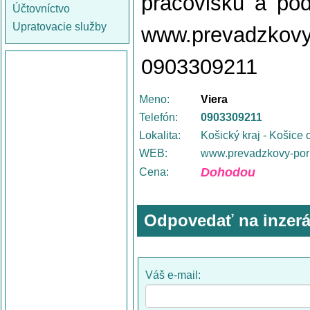
pracovisku a pod
Účtovníctvo
Upratovacie služby
www.prevadzko
0903309211
Meno:
Viera
Telefón:
0903309211
Lokalita:
Košický kraj - Košice 
WEB:
www.prevadzkovy-por
Dohodou
Cena:
Odpovedať na inzerá
Váš e-mail: