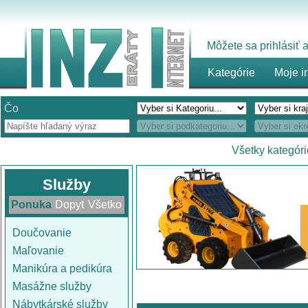
Môžete sa prihlásiť
Kategórie
Moje i
Čo
Všetky kategóri
Služby
Ponuka
Dopyt
Všetko
Doučovanie
Maľovanie
Manikúra a pedikúra
Masážne služby
Nábytkárské služby