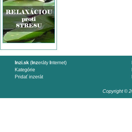
Inzi.sk
(
Inz
eráty
I
nternet)
Kategórie
Pridať inzerát
Copyright © 20