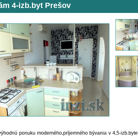
ám 4-izb.byt Prešov
výhodnú ponuku moderného,príjemného bývania v 4,5-izb.byte 