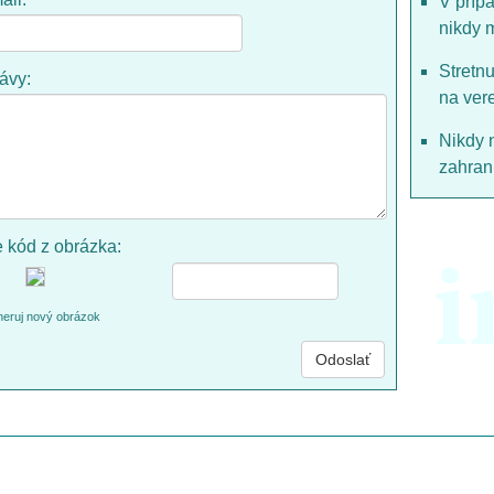
V príp
nikdy 
Stretn
rávy:
na ver
Nikdy 
zahrani
e kód z obrázka:
i
eruj nový obrázok