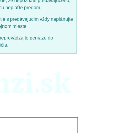
ade, že nepoznáte predávajúceho,
mu neplaťte predom.
utie s predávajucim vždy naplánujte
ejnom mieste.
neprevádzajte peniaze do
čia.
nzi.sk