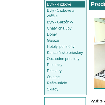
Pred
Byty - 4 izbové
Byty - 5 izbové a
väčšie
Byty - Garzónky
Chaty, chalupy
Domy
Garáže
Hotely, penzióny
Kancelárske priestory
Obchodné priestory
Pozemky
Priestory
Ostatné
Reštaurácie
Sklady
Využite 