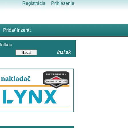
Registrácia
Prihlásenie
Pridať inzerát
fotkou
inzi.sk