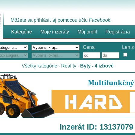
Môžete sa prihlásiť aj pomocou účtu
Facebook
.
Kategórie
Moje inzeráty
Môj profil
Registrácia
Cena
Len s 
Všetky kategórie
-
Reality
-
Byty - 4 izbové
Inzerát ID: 13137079