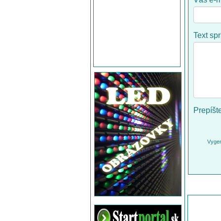
Text sp
Prepíšt
Vygen