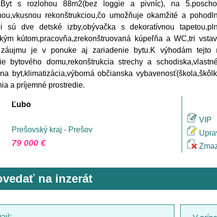
.Byt s rozlohou 88m2(bez loggie a pivníc), na 5.poschod
nou,vkusnou rekonštrukciou,čo umožňuje okamžité a pohodln
cii sú dve detské izby,obývačka s dekoratívnou tapetou,
kým kútom,pracovňa,zrekonštruovaná kúpeľňa a WC,tri vstav
 záujmu je v ponuke aj zariadenie bytu.K výhodám tejto n
nie bytového domu,rekonštrukcia strechy a schodiska,vlast
na byt,klimatizácia,výborná občianska vybavenosť(škola,škô
ia a príjemné prostredie.
Ľubo
VIP
Prešovský kraj - Prešov
Upra
79 000 €
Zmaz
vedať na inzerát
ail: