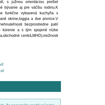
í, s južnou orientáciou prešiel
é bývanie aj pre väčšiu rodinu.K
plne funkčne vybavená kuchyňa s
ané skrine,loggia a dve pivnice.V
ehnuteľnosti bezprostredne patrí
né kúrenie a s tým spojené nízke
lka,obchodné centrá,MHD),možnosti
viť
ať