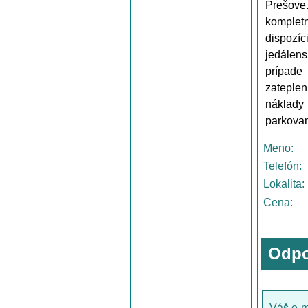
Prešove
komplet
dispozí
jedálens
prípade
zateple
náklady 
parkovan
Meno:
Telefón:
Lokalita:
Cena:
Odpo
Váš e-m