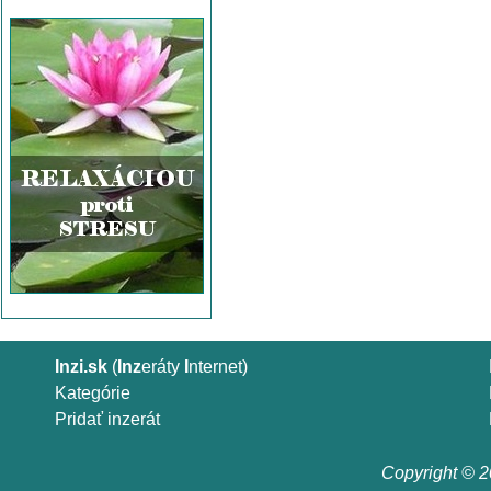
Inzi.sk
(
Inz
eráty
I
nternet)
Kategórie
Pridať inzerát
Copyright © 20