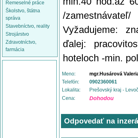
min.40 hod.až 6
Remeselné práce
Školstvo, štátna
/zamestnávateľ
správa
Stavebníctvo, reality
Vyžadujeme: zna
Strojárstvo
ďalej: pracovit
Zdravotníctvo,
farmácia
hoteloch -min. po
Meno:
mgr.Husárová Valeri
Telefón:
0902360061
Lokalita:
Prešovský kraj - Levo
Dohodou
Cena:
Odpovedať na inzerá