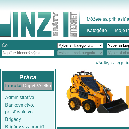
Môžete sa prihlásiť
Kategórie
Moje i
Čo
Všetky kategóri
Práca
Ponuka
Dopyt
Všetko
Administratíva
Bankovníctvo,
poisťovníctvo
Brigády
Brigády v zahraničí