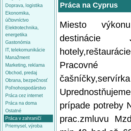
Práca na Cyprus
Doprava, logistika
Ekonomika,
účtovníctvo
Miesto výkonu
Elektrotechnika,
energetika
destináci
Gastonómia
hotely,reštaurác
IT, telekomunikácie
Manažment
Praco
Marketing, reklama
Obchod, predaj
čašníčky,servír
Obrana, bezpečnosť
Poľnohospodárstvo
Uprednostňujeme
Práca cez internet
prípade potreby 
Práca na doma
Ostatné
prac.zmluvu Mz
Práca v zahraničí
Priemysel, výroba